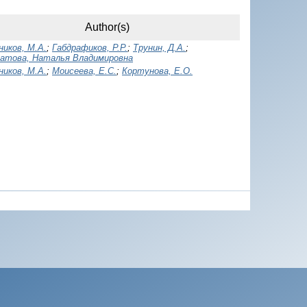
Author(s)
иков, М.А.
;
Габдрафиков, Р.Р.
;
Трунин, Д.А.
;
атова, Наталья Владимировна
иков, М.А.
;
Моисеева, Е.С.
;
Кортунова, Е.О.