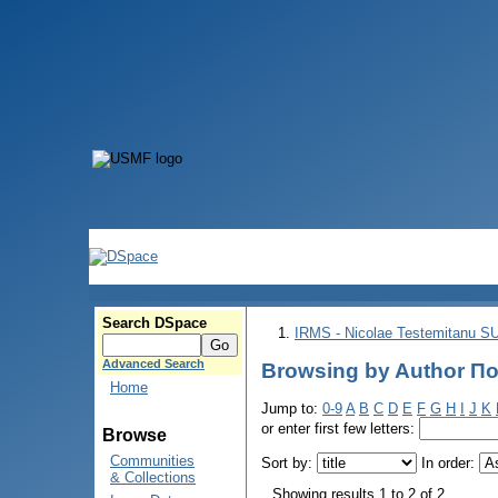
Search DSpace
IRMS - Nicolae Testemitanu 
Advanced Search
Browsing by Author По
Home
Jump to:
0-9
A
B
C
D
E
F
G
H
I
J
K
or enter first few letters:
Browse
Communities
Sort by:
In order:
& Collections
Showing results 1 to 2 of 2