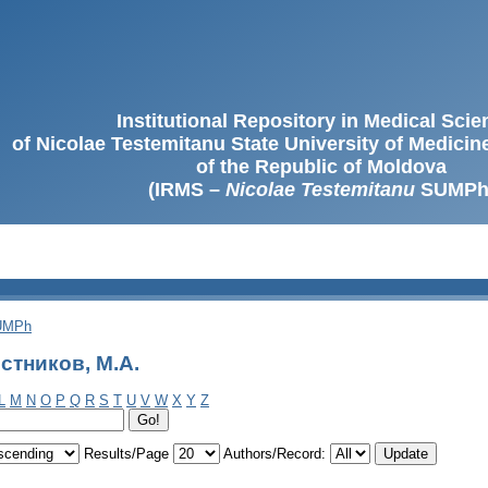
Institutional Repository in Medical Sci
of Nicolae Testemitanu State University of Medici
of the Republic of Moldova
(IRMS –
Nicolae Testemitanu
SUMPh
SUMPh
стников, М.А.
L
M
N
O
P
Q
R
S
T
U
V
W
X
Y
Z
Results/Page
Authors/Record: