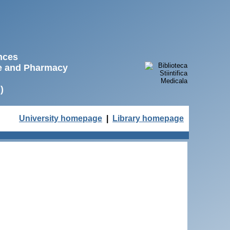
ences
ne and Pharmacy
)
University homepage
|
Library homepage