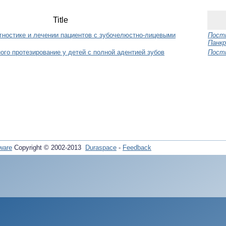
Title
гностике и лечении пациентов с зубочелюстно-лицевыми
Постн
Панкр
го протезирование у детей c полной адентией зубов
Постн
ware
Copyright © 2002-2013
Duraspace
-
Feedback