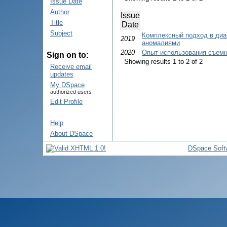
Issue Date
Author
Issue
Title
Date
Subject
Комплексный подход в диа
2019
аномалиями
2020
Опыт использования съемно
Sign on to:
Showing results 1 to 2 of 2
Receive email
updates
My DSpace
authorized users
Edit Profile
Help
About DSpace
DSpace Soft