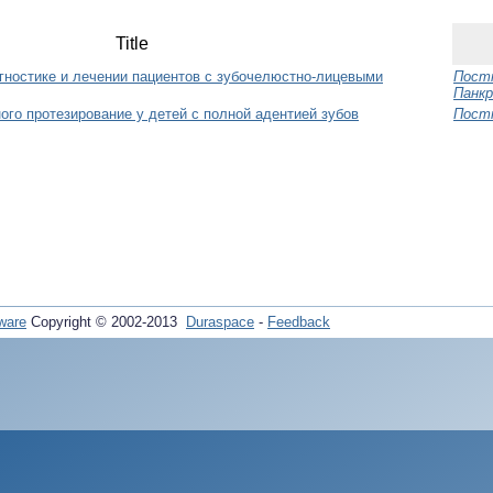
Title
гностике и лечении пациентов с зубочелюстно-лицевыми
Постн
Панкр
го протезирование у детей c полной адентией зубов
Постн
ware
Copyright © 2002-2013
Duraspace
-
Feedback