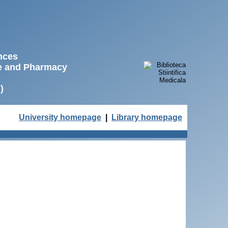
ences
ne and Pharmacy
)
University homepage
|
Library homepage