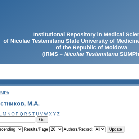
Institutional Repository in Medical Sci
of Nicolae Testemitanu State University of Medici
of the Republic of Moldova
(IRMS –
Nicolae Testemitanu
SUMPh
SUMPh
стников, М.А.
L
M
N
O
P
Q
R
S
T
U
V
W
X
Y
Z
Results/Page
Authors/Record: