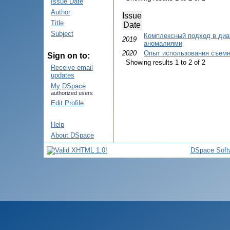
Issue Date
Author
Issue
Title
Date
Subject
Комплексный подход в диа
2019
аномалиями
2020
Опыт использования съемно
Sign on to:
Showing results 1 to 2 of 2
Receive email
updates
My DSpace
authorized users
Edit Profile
Help
About DSpace
DSpace Soft