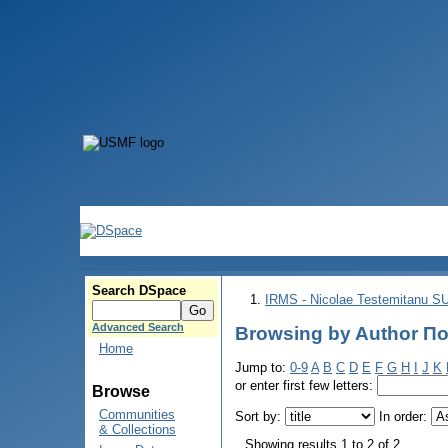
Search DSpace
IRMS - Nicolae Testemitanu 
Advanced Search
Browsing by Author По
Home
Jump to:
0-9
A
B
C
D
E
F
G
H
I
J
K
or enter first few letters:
Browse
Communities
Sort by:
In order:
& Collections
Showing results 1 to 2 of 2