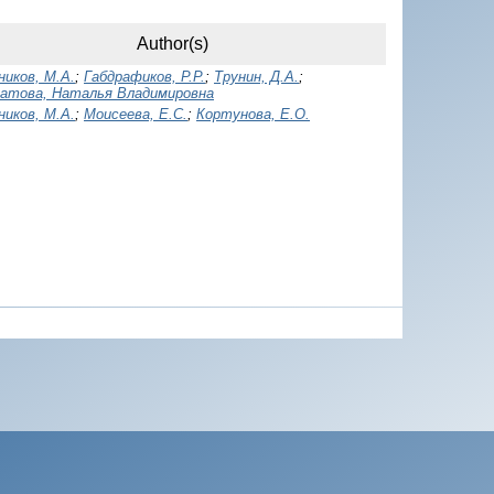
Author(s)
иков, М.А.
;
Габдрафиков, Р.Р.
;
Трунин, Д.А.
;
атова, Наталья Владимировна
иков, М.А.
;
Моисеева, Е.С.
;
Кортунова, Е.О.