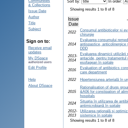
Communities
Sort by:
In order:
& Collections
Showing results 1 to 8 of 8
Issue Date
Author
Issue
Title
Date
Subject
Consumul antibioticelor și ev
2022
chirurgie
Evaluarea consumului remed
Sign on to:
2014
antispastice, anticolinergice 
Receive email
DDD
updates
Evaluarea dinamicii utilizări
2013-
My DSpace
antacide, pentru tratamentul u
2014
authorized users
esofagean în spitale
Edit Profile
Evaluation of antibiotics con
2016
care department
Help
2022
Hipertensiunea arterială în u
About DSpace
Rationalisation of drugs grou
2015
&A06 for constipation of ali
hospitals
Situația în utilizarea de antib
2024
antimicrobiană în spitale
2012-
Utilizarea raţională şi optimi
2013
sistemice în spitale
Showing results 1 to 8 of 8