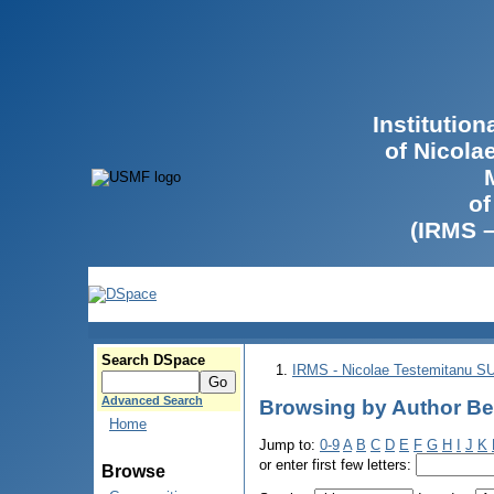
Institutio
of Nicola
of
(IRMS 
Search DSpace
IRMS - Nicolae Testemitanu 
Advanced Search
Browsing by Author Be
Home
Jump to:
0-9
A
B
C
D
E
F
G
H
I
J
K
or enter first few letters:
Browse