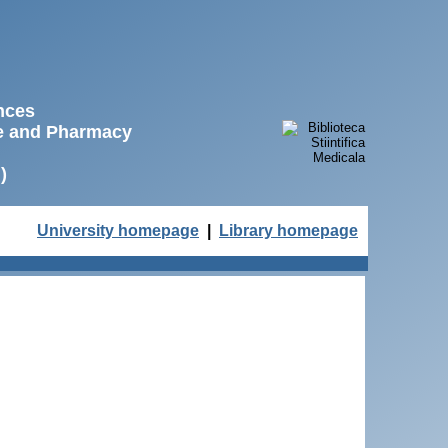
ences
ne and Pharmacy
)
University homepage
|
Library homepage