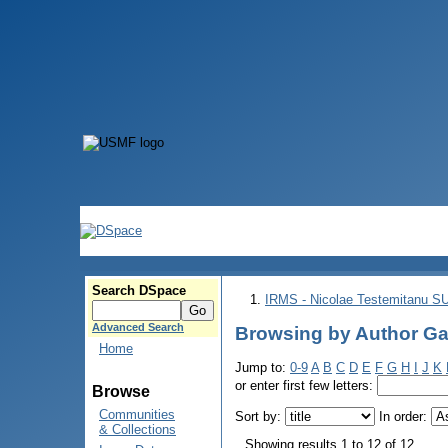
Search DSpace
IRMS - Nicolae Testemitanu 
Advanced Search
Browsing by Author Ga
Home
Jump to:
0-9
A
B
C
D
E
F
G
H
I
J
K
or enter first few letters:
Browse
Communities
Sort by:
In order:
& Collections
Showing results 1 to 12 of 12