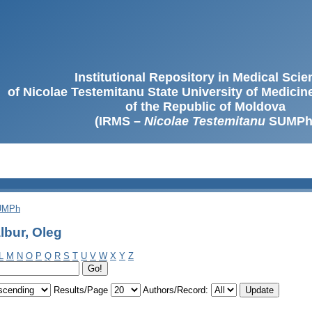
Institutional Repository in Medical Sci
of Nicolae Testemitanu State University of Medici
of the Republic of Moldova
(IRMS –
Nicolae Testemitanu
SUMPh
SUMPh
lbur, Oleg
L
M
N
O
P
Q
R
S
T
U
V
W
X
Y
Z
Results/Page
Authors/Record: