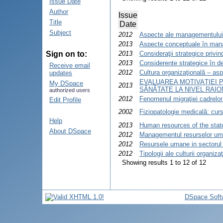
Issue Date
Author
Issue
Title
Date
Subject
2012
Aspecte ale managementului s
2013
Aspecte conceptuale în mana
Sign on to:
2013
Consideraţii strategice privi
2013
Considerente strategice în d
Receive email
2012
Cultura organizaţională – asp
updates
EVALUAREA MOTIVAŢIEI 
My DSpace
2013
SĂNĂTATE LA NIVEL RAIO
authorized users
2012
Fenomenul migraţiei cadrelo
Edit Profile
2002
Fiziopatologie medicală: curs
Help
2013
Human resources of the state
About DSpace
2012
Managementul resurselor uman
2012
Resursele umane in sectorul
2012
Tipologii ale culturii organiza
Showing results 1 to 12 of 12
DSpace Soft