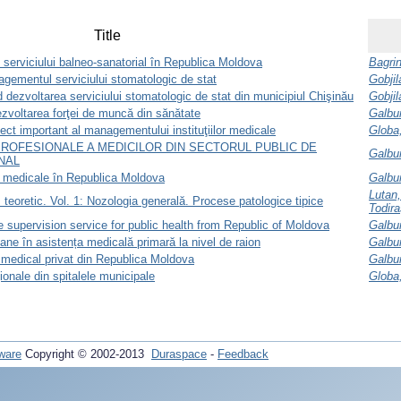
Title
erviciului balneo-sanatorial în Republica Moldova
Bagrin
gementul serviciului stomatologic de stat
Gobjil
nd dezvoltarea serviciului stomatologic de stat din municipiul Chişinău
Gobjil
ezvoltarea forţei de muncă din sănătate
Galbur
ect important al managementului instituţiilor medicale
Globa
PROFESIONALE A MEDICILOR DIN SECTORUL PUBLIC DE
Galbur
NAL
r medicale în Republica Moldova
Galbur
Lutan,
 teoretic. Vol. 1: Nozologia generală. Procese patologice tipice
Todira
 supervision service for public health from Republic of Moldova
Galbur
e în asistența medicală primară la nivel de raion
Galbur
 medical privat din Republica Moldova
Galbur
ţionale din spitalele municipale
Globa
ware
Copyright © 2002-2013
Duraspace
-
Feedback