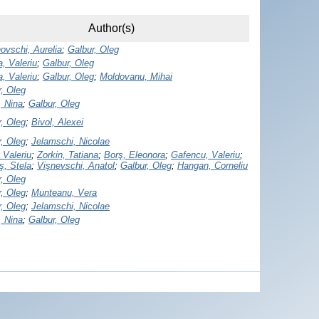
Author(s)
ovschi, Aurelia
;
Galbur, Oleg
a, Valeriu
;
Galbur, Oleg
a, Valeriu
;
Galbur, Oleg
;
Moldovanu, Mihai
, Oleg
, Nina
;
Galbur, Oleg
, Oleg
;
Bivol, Alexei
, Oleg
;
Jelamschi, Nicolae
 Valeriu
;
Zorkin, Tatiana
;
Borş, Eleonora
;
Gafencu, Valeriu
;
ş, Stela
;
Vişnevschi, Anatol
;
Galbur, Oleg
;
Hangan, Corneliu
, Oleg
, Oleg
;
Munteanu, Vera
, Oleg
;
Jelamschi, Nicolae
, Nina
;
Galbur, Oleg