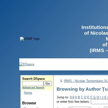
Institutio
of Nicola
of
(IRMS 
Search DSpace
IRMS - Nicolae Testemitanu 
Advanced Search
Browsing by Author Ţu
Home
Jump to:
0-9
A
B
C
D
E
F
G
H
I
J
K
or enter first few letters:
Browse