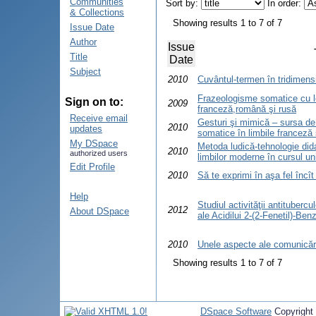
Communities
Sort by:
In order:
& Collections
Showing results 1 to 7 of 7
Issue Date
Author
Issue
Title
Date
Subject
2010
Cuvântul-termen în tridimensi
Frazeologisme somatice cu le
Sign on to:
2009
franceză,română şi rusă
Receive email
Gesturi şi mimică – sursa de
2010
updates
somatice în limbile franceză
My DSpace
Metoda ludică-tehnologie dida
2010
authorized users
limbilor moderne în cursul un
Edit Profile
2010
Să te exprimi în aşa fel încît
Help
Studiul activităţii antitubercu
2012
About DSpace
ale Acidilui 2-(2-Fenetil)-Ben
2010
Unele aspecte ale comunicări
Showing results 1 to 7 of 7
DSpace Software
Copyright