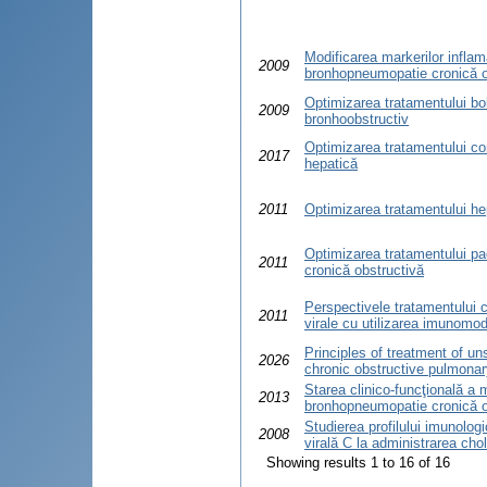
Modificarea markerilor inflama
2009
bronhopneumopatie cronică o
Optimizarea tratamentului bo
2009
bronhoobstructiv
Optimizarea tratamentului com
2017
hepatică
2011
Optimizarea tratamentului hep
Optimizarea tratamentului pa
2011
cronică obstructivă
Perspectivele tratamentului c
2011
virale cu utilizarea imunomod
Principles of treatment of un
2026
chronic obstructive pulmona
Starea clinico-funcţională a m
2013
bronhopneumopatie cronică o
Studierea profilului imunologi
2008
virală C la administrarea cho
Showing results 1 to 16 of 16