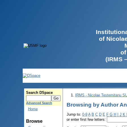
Institutio
of Nicola
of
(IRMS 
Search DSpace
IRMS - Nicolae Testemitanu 
Advanced Search
Browsing by Author An
Home
Jump to:
0-9
A
B
C
D
E
F
G
H
I
J
K
or enter first few letters:
Browse