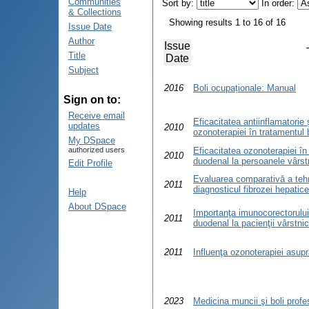
Communities
Sort by:
In order:
& Collections
Showing results 1 to 16 of 16
Issue Date
Author
Issue
Title
Date
Subject
2016
Boli ocupaționale: Manual
Sign on to:
Receive email
Eficacitatea antiinflamatorie 
updates
2010
ozonoterapiei în tratamentul 
My DSpace
authorized users
Eficacitatea ozonoterapiei în
2010
duodenal la persoanele vârst
Edit Profile
Evaluarea comparativă a tehn
2011
diagnosticul fibrozei hepatice
Help
About DSpace
Importanţa imunocorectorului 
2011
duodenal la pacienţii vârstnic
2011
Influenţa ozonoterapiei asupr
2023
Medicina muncii şi boli profe