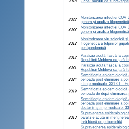
2018
Gripa: măsuri de supravegher
Monitorizarea infecției COVID
2022
genom și analiza filogenetic
Monitorizarea infecției COVID
2022
genom și analiza filogenetic
Monitorizarea virusologică şi 
2012
filogenetică a tulpinilor gripa
postpandemică
Paralizia acută flască la copi
2012
Republicii Moldova ca ţară li
Paralizia acută flască la copi
2021
Republicii Moldova ca ţară li
Semnificația epidemiologică a 
2024
perioada post eliminare a pol
științe medicale: 331.01 – E
Semnificația epidemiologică a 
2019
perioada de după eliminarea p
Semnificația epidemiologică a 
2024
perioada post eliminare a pol
doctor în științe medicale: 3
Supravegerea epidemiologică 
2013
paralizie acută în menţinerea
ţară liberă de poliomielită
Supravegherea epidemiologică 