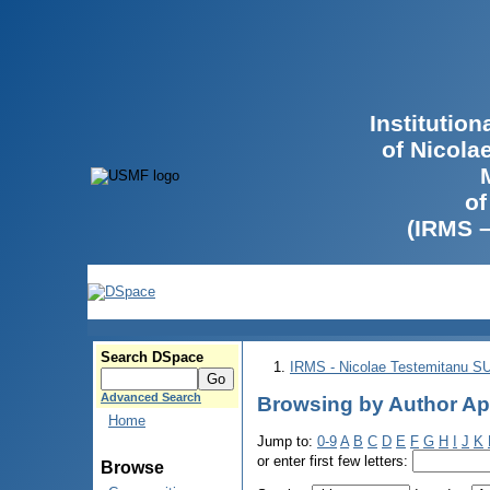
Institutio
of Nicola
of
(IRMS 
Search DSpace
IRMS - Nicolae Testemitanu 
Advanced Search
Browsing by Author Ap
Home
Jump to:
0-9
A
B
C
D
E
F
G
H
I
J
K
or enter first few letters:
Browse