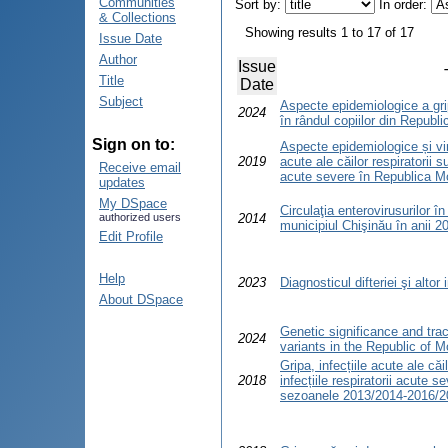
Communities
Sort by:
In order:
& Collections
Showing results 1 to 17 of 17
Issue Date
Author
Issue
Title
Date
Subject
Aspecte epidemiologice a gripe
2024
în rândul copiilor din Repub
Sign on to:
Aspecte epidemiologice și viru
2019
acute ale căilor respiratorii su
Receive email
acute severe în Republica M
updates
My DSpace
Circulaţia enterovirusurilor în
authorized users
2014
municipiul Chişinău în anii 
Edit Profile
Help
2023
Diagnosticul difteriei şi altor
About DSpace
Genetic significance and tra
2024
variants in the Republic of 
Gripa, infecțiile acute ale căi
2018
infecțiile respiratorii acute 
sezoanele 2013/2014-2016/2