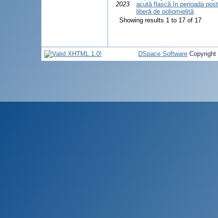
2023
acută flască în perioada postc
liberă de poliomielită
Showing results 1 to 17 of 17
DSpace Software
Copyright