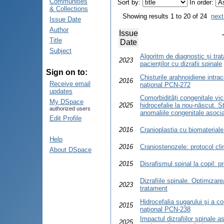
Communities
Sort by:
In order:
& Collections
Showing results 1 to 20 of 24
next
Issue Date
Author
Issue
Title
Date
Subject
Algoritm de diagnostic și tra
2023
pacienților cu dizrafii spinale
Sign on to:
Chisturile arahnoidiene intrace
2016
Receive email
naţional PCN-272
updates
Comorbidități congenitale vic
My DSpace
2025
hidrocefalie la nou-născut. S
authorized users
anomaliile congenitale asoci
Edit Profile
2016
Cranioplastia cu biomateriale
Help
2016
Craniostenozele: protocol cl
About DSpace
2015
Disrafismul spinal la copil: p
Dizrafiile spinale. Optimizare
2023
tratament
Hidrocefalia sugarului şi a cop
2015
naţional PCN-238
Impactul dizrafiilor spinale as
2025