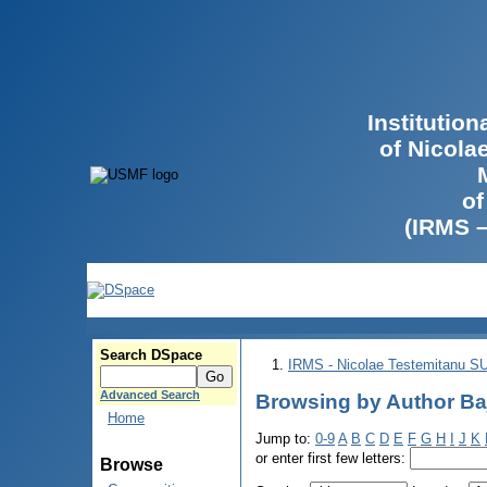
Institutio
of Nicola
of
(IRMS 
Search DSpace
IRMS - Nicolae Testemitanu 
Advanced Search
Browsing by Author Baj
Home
Jump to:
0-9
A
B
C
D
E
F
G
H
I
J
K
or enter first few letters:
Browse