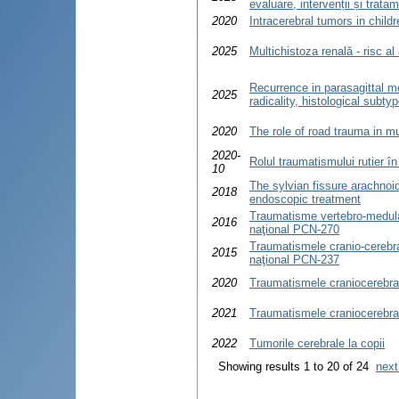
evaluare, intervenții și trata
2020
Intracerebral tumors in childr
2025
Multichistoza renală - risc al
Recurrence in parasagittal m
2025
radicality, histological subty
2020
The role of road trauma in mul
2020-
Rolul traumatismului rutier în 
10
The sylvian fissure arachnoi
2018
endoscopic treatment
Traumatisme vertebro-medulare
2016
naţional PCN-270
Traumatismele cranio-cerebral
2015
naţional PCN-237
2020
Traumatismele craniocerebral
2021
Traumatismele craniocerebral
2022
Tumorile cerebrale la copii
Showing results 1 to 20 of 24
next