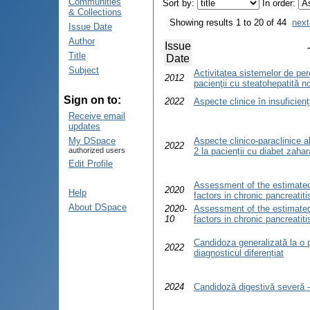
Communities
Sort by:
In order:
& Collections
Showing results 1 to 20 of 44
next
Issue Date
Author
Issue
Title
Date
Subject
Activitatea sistemelor de pero
2012
pacienţii cu steatohepatită n
Sign on to:
2022
Aspecte clinice în insuficien
Receive email
updates
My DSpace
Aspecte clinico-paraclinice
2022
authorized users
2 la pacienții cu diabet zahara
Edit Profile
Assessment of the estimated 
2020
Help
factors in chronic pancreatiti
About DSpace
2020-
Assessment of the estimated 
10
factors in chronic pancreatiti
Candidoza generalizată la o
2022
diagnosticul diferențiat
2024
Candidoză digestivă severă -