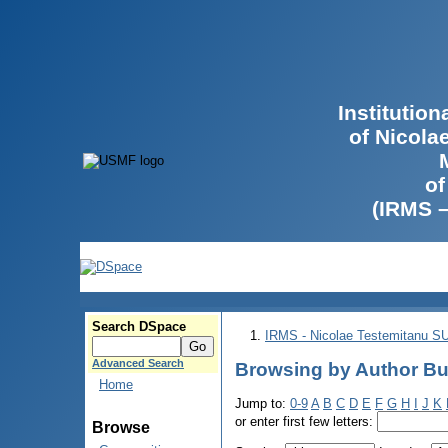
Institutio
of Nicola
of
(IRMS 
Search DSpace
IRMS - Nicolae Testemitanu 
Advanced Search
Browsing by Author Bu
Home
Jump to:
0-9
A
B
C
D
E
F
G
H
I
J
K
or enter first few letters:
Browse