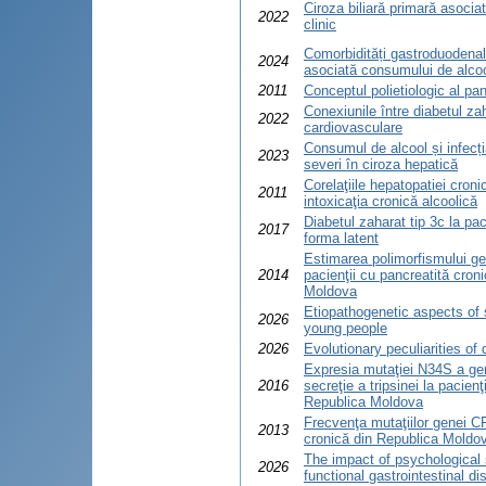
Ciroza biliară primară asocia
2022
clinic
Comorbidități gastroduodenale
2024
asociată consumului de alco
2011
Conceptul polietiologic al pan
Conexiunile între diabetul zaha
2022
cardiovasculare
Consumul de alcool și infecția
2023
severi în ciroza hepatică
Corelaţiile hepatopatiei croni
2011
intoxicaţia cronică alcoolică
Diabetul zaharat tip 3c la pac
2017
forma latent
Estimarea polimorfismului 
2014
pacienţii cu pancreatită cro
Moldova
Etiopathogenetic aspects of 
2026
young people
2026
Evolutionary peculiarities of d
Expresia mutaţiei N34S a gene
2016
secreţie a tripsinei la pacienţ
Republica Moldova
Frecvenţa mutaţiilor genei CF
2013
cronică din Republica Moldo
The impact of psychological
2026
functional gastrointestinal d