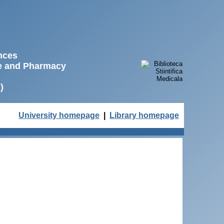
ences
ne and Pharmacy
)
University homepage
|
Library homepage