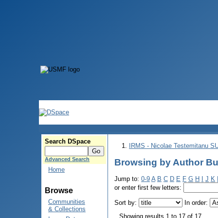
Search DSpace
IRMS - Nicolae Testemitanu 
Advanced Search
Browsing by Author Bu
Home
Jump to:
0-9
A
B
C
D
E
F
G
H
I
J
K
or enter first few letters:
Browse
Communities
Sort by:
In order:
& Collections
Showing results 1 to 17 of 17