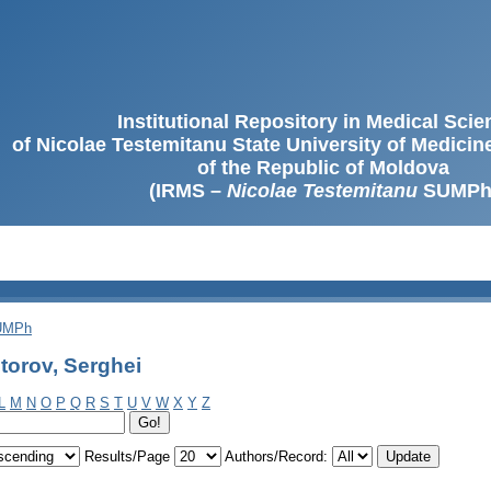
Institutional Repository in Medical Sci
of Nicolae Testemitanu State University of Medici
of the Republic of Moldova
(IRMS –
Nicolae Testemitanu
SUMPh
SUMPh
torov, Serghei
L
M
N
O
P
Q
R
S
T
U
V
W
X
Y
Z
Results/Page
Authors/Record: