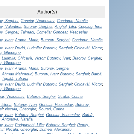
Author(s)
ov, Serghei
;
Gonciar, Veaceslav
;
Condaruc, Natalia
ov, Valentina
;
Butorov, Serghei
;
Anghel, Lilia
;
Coşciug, Irina
ov, Serghei
;
Talmaci, Cornelia
;
Goncear, Veaceslav
ov, Ivan
;
Arama, Maria
;
Butorov, Serghei
;
Condaruc, Natalia
ov, Ivan
;
David, Ludmila
;
Butorov, Serghei
;
Ghicavâi, Victor
;
a, Gheorghe
, Ludmila
;
Ghicavîi, Victor
;
Butorov, Ivan
;
Butorov, Serghei
;
a, Gheorghe
ov, Ivan
;
Arama, Maria
;
Butorov, Serghei
h, Ahmad Mahmoud
;
Butorov, Ivan
;
Butorov, Serghei
;
Barbă,
;
Topală, Tatiana
ov, Ivan
;
David, Ludmila
;
Butorov, Serghei
;
Ghicavâi, Victor
;
a, Gheorghe
ar, Veaceslav
;
Butorov, Serghei
;
Scutar, Corina
, Elena
;
Butorov, Ivan
;
Gonciar, Veaceslav
;
Butorov,
ei
;
Necula, Gheorghe
;
Scutari, Corina
ov, Ivan
;
Butorov, Serghei
;
Gonciar, Veaceslav
;
Barbă,
;
Antonova, Natalia
ov, Ivan
;
Podgurschi, Lilia
;
Butorov, Serghei
;
Remiş,
mir
;
Necula, Gheorghe
;
Durnea, Alexandru