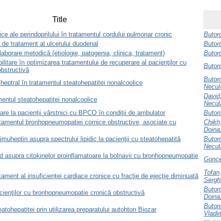
Title
ce ale perindoprilului în tratamentul cordului pulmonar cronic
Butor
ă de tratament al ulcerului duodenal
Butor
Elaborare metodică (etiologie, patogenia, clinica, tratament)
Butor
abilitare în optimizarea tratamentului de recuperare al pacienţilor cu
Butor
bstructivă
Butor
 heptral în tratamentul steatohepatitei nonalcoolice
Necul
David
amentul steatohepatitei nonalcoolice
Necul
tare la pacienţii vârstnici cu BPCO în condiţii de ambulator
Butor
ratamentul bronhopneumopatiei cornice obstructive, asociate cu
Chik
Doina
imuheptin asupra spectrului lipidic la pacienţii cu steatohepatită
Butor
Necul
rid asupra citokinelor proinflamatoare la bolnavii cu bronhopneumopatie
Gonce
Tofan
ment al insuficienţei cardiace cronice cu fracţie de ejecţie diminuată
Sergh
Butor
cienţilor cu bronhopneumopatie cronică obstructivă
Doina
Butor
atohepatitei prin utilizarea preparatului autohton Biozar
Vladi