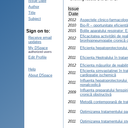
Issue Date
Author
Issue
Title
Date
Subject
2012
Aspectele clinico-farmacologi
2010
Bio-R – oportunitate eficient
Sign on to:
2015
Bolile aparatului respirator: 
Eficacitatea activităţii de re
Receive email
2012
bronhopneumopatie cronică o
updates
My DSpace
2011
Eficienţa hepatoprotectorului
authorized users
Edit Profile
2011
Eficienţa Heptralului în trat
2012
Eficienţa măsurilor de reabili
Help
Eficienţa simvastatinei în t
2011
cardiopatie ischemică
About DSpace
Influenţa hepatoprotectorului 
2011
nonalcoolică
Influenţa preparatului fenspi
2009
cronică obstructivă
2011
Metodă contemporană de trata
2011
Optimizarea tratamentului pa
2011
Optimizarea tratamentului ste