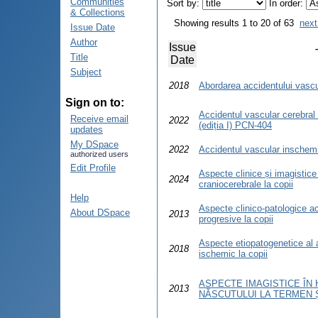
Communities
Sort by:
In order:
& Collections
Showing results 1 to 20 of 63
next
Issue Date
Author
Issue
Title
Date
Subject
2018
Abordarea accidentului vascul
Sign on to:
Accidentul vascular cerebral l
Receive email
2022
(ediția I) PCN-404
updates
My DSpace
2022
Accidentul vascular inschemic
authorized users
Edit Profile
Aspecte clinice și imagistice
2024
craniocerebrale la copii
Help
Aspecte clinico-patologice ac
About DSpace
2013
progresive la copii
Aspecte etiopatogenetice al 
2018
ischemic la copii
ASPECTE IMAGISTICE ÎN
2013
NĂSCUTULUI LA TERMEN 