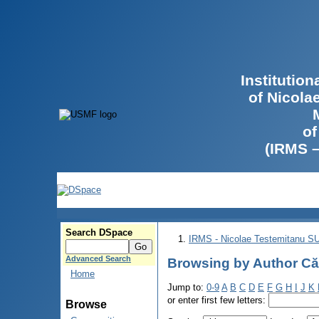
Institutio
of Nicola
of
(IRMS 
Search DSpace
IRMS - Nicolae Testemitanu 
Advanced Search
Browsing by Author Căl
Home
Jump to:
0-9
A
B
C
D
E
F
G
H
I
J
K
or enter first few letters:
Browse