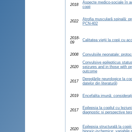
Aspecte medico-sociale în ac
2018
copii
Atrofia musculară spinală: prot
2022
PCN-402
2018-
Calitatea vieții la copii cu a
09
2008
Convulsiile neonatale: protoc
Convulsive epilepticus status
2020
seizures and in those with pr
outcome
Dereglările neurologice la cop
2017
datelor din literatură)
2019
Encefalita imună: considerați
Epilepsia la copilul cu leziun
2017
diagnostic şi perspective ter
Epilepsia structurală la copii
2020
hipoxic-ischemice: variabile 