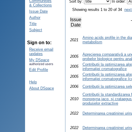
Communities
Sort by:
In order:
& Collections
Showing results 1 to 20 of 34
next
Issue Date
Author
Issue
Title
Date
Subject
Amino acids profile in the dia
2021
metabolism
Sign on to:
Receive email
updates
Aprecierea comparativă a un
2005
probelor biologice pentru an
My DSpace
authorized users
Contribuţii la optimizarea alg
2005
informaţiei cromatografice
Edit Profile
Contribuţii la optimizarea alg
2005
informaţiei cromatografice (
Help
2006
Contribuţii la optimizarea sel
About DSpace
Contribuţii la standardizarea 
2010
monogyna jacq. şi crataegus 
produselor extractive
2022
Determinarea creatininei urina
2022
Determinarea creatininei urina