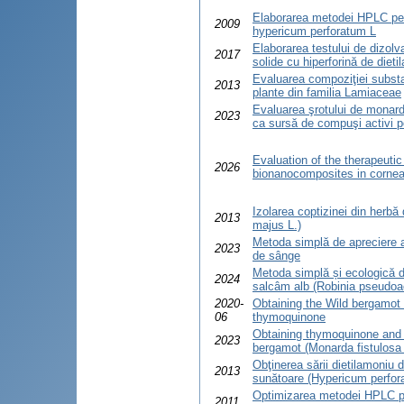
Elaborarea metodei HPLC pent
2009
hypericum perforatum L
Elaborarea testului de dizol
2017
solide cu hiperforină de dieti
Evaluarea compoziţiei substan
2013
plante din familia Lamiaceae
Evaluarea şrotului de monardă 
2023
ca sursă de compuşi activi po
Evaluation of the therapeutic
2026
bionanocomposites in cornea
Izolarea coptizinei din herb
2013
majus L.)
Metoda simplă de apreciere a
2023
de sânge
Metoda simplă și ecologică de 
2024
salcâm alb (Robinia pseudoa
2020-
Obtaining the Wild bergamot e
06
thymoquinone
Obtaining thymoquinone and
2023
bergamot (Monarda fistulosa 
Obţinerea sării dietilamoniu 
2013
sunătoare (Hypericum perfor
Optimizarea metodei HPLC pen
2011