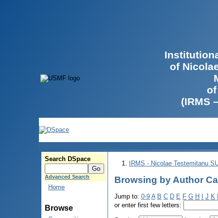
Institutio
of Nicola
of
(IRMS 
Search DSpace
IRMS - Nicolae Testemitanu 
Advanced Search
Browsing by Author Cas
Home
Jump to:
0-9
A
B
C
D
E
F
G
H
I
J
K
or enter first few letters:
Browse