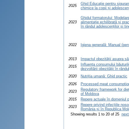
Ghid Educație pentru siguranț
2025
chimice la copii și adolescen
Ghidul formatorului: Modelare
2023
alimentație echilibrată și pract
în rândul adolescenților și tine
2022
Igiena generală: Manual (pent
2013
Impactul obezităţii asupra să
Influenţa consumului băuturil
2015
dezvoltării obezităţii în rându
2020
Nutriţia umană: Ghid practic
2026
Processed meat consumption 
Regulatory framework for die
2023
of Moldova
2015
Repere actuale în domeniul pr
Repere privind infecțiile nos
2023
România și în Republica Mo
Showing results 1 to 20 of 25
next