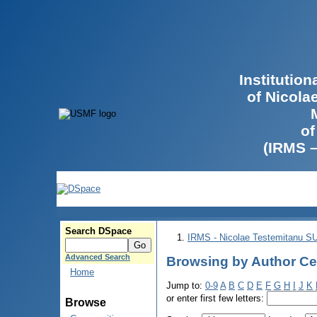
Institutio
of Nicola
of
(IRMS 
Search DSpace
IRMS - Nicolae Testemitanu 
Advanced Search
Browsing by Author Ce
Home
Jump to:
0-9
A
B
C
D
E
F
G
H
I
J
K
or enter first few letters:
Browse