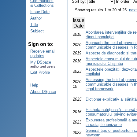
Communities
Sort by:
In order:
& Collections
Showing results 1 to 20 of 25
next
Issue Date
Author
Issue
Title
Date
Subject
Abordarea intervențiilor de 
2015
rândul populației
Approach the field of preven
Sign on to:
2020
communicable diseases in R
Receive email
2019
Aspecte de diagnostic și trat
updates
Aspectele consumului de tutun
2016
My DSpace
municipiului Chişinău
authorized users
Aspectele obezității dezvolt
2023
Edit Profile
copilului
Assessing the field of preven
2020-
communicable diseases in th
Help
10
legal framework
About DSpace
2025
Dicționar explicativ al sănătăț
Eticheta nutriţională – sursă 
2016
consumatorului privind evitare
Expunerea profesională a ang
2023
la radiațiile ionizante
General tips of postpartum c
2023
newborn