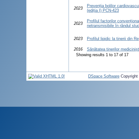
Prevenția bolilor cardiovascul
2023
(ediția I) PCN-423
Profilul factorilor convențional
2023
netransmisibile în rândul stud
2023
Profilul lipidic la tinerii din
2016
Sănătatea tinerilor medicinișt
Showing results 1 to 17 of 17
DSpace Software
Copyright