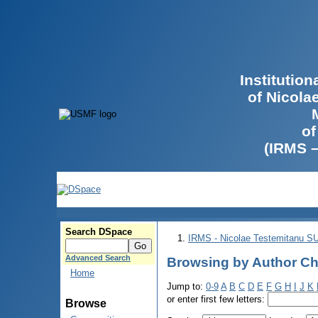
Institutio
of Nicola
of
(IRMS 
Search DSpace
IRMS - Nicolae Testemitanu 
Advanced Search
Browsing by Author Ch
Home
Jump to:
0-9
A
B
C
D
E
F
G
H
I
J
K
or enter first few letters:
Browse