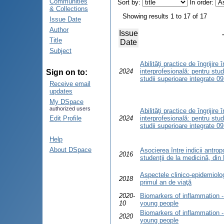
Communities
Sort by:
In order:
& Collections
Showing results 1 to 17 of 17
Issue Date
Author
Issue
Title
Date
Subject
Abilităţi practice de îngrijire
2024
interprofesională: pentru stud
Sign on to:
studii superioare integrate 0
Receive email
updates
My DSpace
authorized users
Abilităţi practice de îngrijire
Edit Profile
2024
interprofesională: pentru stud
studii superioare integrate 0
Help
About DSpace
Asocierea între indicii antropo
2016
studenţii de la medicină, di
Aspectele clinico-epidemiolog
2018
primul an de viaţă
2020-
Biomarkers of inflammation - 
10
young people
Biomarkers of inflammation - 
2020
young people