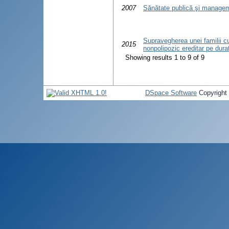
2007
Sănătate publică şi manage
Supravegherea unei familii c
2015
nonpolipozic ereditar pe dura
Showing results 1 to 9 of 9
DSpace Software
Copyright