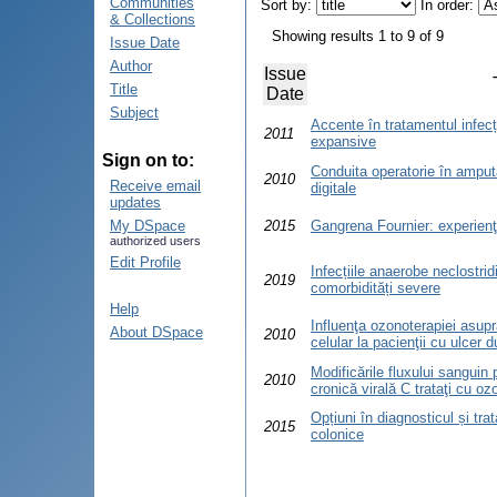
Communities
Sort by:
In order:
& Collections
Showing results 1 to 9 of 9
Issue Date
Author
Issue
Title
Date
Subject
Accente în tratamentul infecț
2011
expansive
Sign on to:
Conduita operatorie în amputa
2010
Receive email
digitale
updates
My DSpace
2015
Gangrena Fournier: experienţa
authorized users
Edit Profile
Infecțiile anaerobe neclostrid
2019
comorbidități severe
Help
Influenţa ozonoterapiei asupr
About DSpace
2010
celular la pacienţii cu ulcer 
Modificările fluxului sanguin p
2010
cronică virală C trataţi cu oz
Opțiuni în diagnosticul și tra
2015
colonice