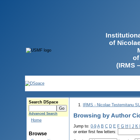
Institutio
of Nicola
of
(IRMS 
Search DSpace
IRMS - Nicolae Testemitanu 
Advanced Search
Browsing by Author Ci
Home
Jump to:
0-9
A
B
C
D
E
F
G
H
I
J
K
or enter first few letters:
Browse