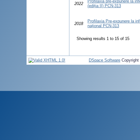
Profilaxia pre-expunere la inf
2022
(ediția II) PCN-313
Profilaxia Pre-expunere la inf
2018
național PCN-313
Showing results 1 to 15 of 15
DSpace Software
Copyright