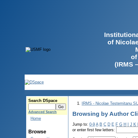
Institutio
of Nicola
of
(IRMS 
Search DSpace
IRMS - Nicolae Testemitanu 
Advanced Search
Browsing by Author Cli
Home
Jump to:
0-9
A
B
C
D
E
F
G
H
I
J
K
or enter first few letters:
Browse