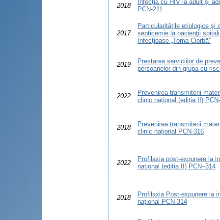
Infecţia cu HIV la adult şi ad
2018
PCN-211
Particularităţile etiologice şi 
2017
septicemie la pacienţii spitali
Infecţioase „Toma Ciorbă”
Prestarea serviciilor de preve
2019
persoanelor din grupa cu risc 
Prevenirea transmiterii matern
2022
clinic național (ediția II) PC
Prevenirea transmiterii matern
2018
clinic național PCN-316
Profilaxia post-expunere la in
2022
național (ediția II) PCN–314
Profilaxia Post-expunere la in
2018
național PCN-314