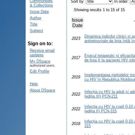
Communities
Sort by:
In order:
& Collections
Showing results 1 to 15 of 15
Issue Date
Author
Issue
Title
Date
Subject
Dinamica indicilor clinici și p
2023
antiretrovirale de linia întâi
Sign on to:
Receive email
updates
Eșecul terapeutic și eficacita
2017
de linia II la pacienții HIV i
My DSpace
authorized users
Edit Profile
Implementarea metodelor mode
2019
cu HIV în Republica Moldov
Help
About DSpace
Infecția cu HIV la adult și ad
2022
(ediția III) PCN-211
Infecția cu HIV la copil 0-10 a
2022
(ediția II) PCN-315
Infecția cu HIV la copil 0-10 
2018
315