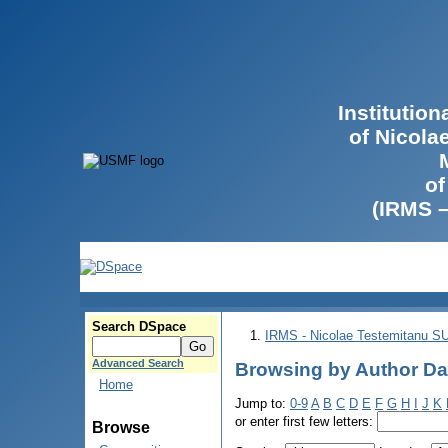
Institutio
of Nicola
of
(IRMS 
Search DSpace
IRMS - Nicolae Testemitanu 
Advanced Search
Browsing by Author Dari
Home
Jump to:
0-9
A
B
C
D
E
F
G
H
I
J
K
or enter first few letters:
Browse