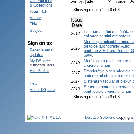
Communities
Sort by:
In order:
& Collections
Showing results 1 to 6 of 6
Issue Date
Author
Issue
Title
Date
Subject
Estimarea stării de sănătate 
2018
calitatea aerului atmosferic
Morfologia aplicată a aparatu
Sign on to:
toracice (Monografie) Autor: 
2016
Receive email
conf. univ. Editura Pontos, 
updates
690-0
My DSpace
Morfologia reţelei capilare a p
2010
authorized users
creierului uman
Edit Profile
Proprietăţile biochimice ale c
2017
endometrul uterului femelei 
2017
Sistemul vascular al plexuri
Help
Structura aparatului nervos al
2013
About DSpace
ventriculele creierului uman
Showing results 1 to 6 of 6
DSpace Software
Copyright