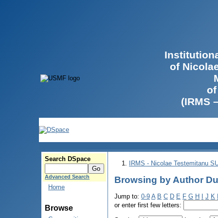
Institutio
of Nicola
of
(IRMS 
Search DSpace
IRMS - Nicolae Testemitanu 
Advanced Search
Browsing by Author Dum
Home
Jump to:
0-9
A
B
C
D
E
F
G
H
I
J
K
or enter first few letters:
Browse