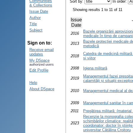
Communities
Sort by:
In order:
& Collections
Showing results 1 to 11 of 11
Issue Date
Author
Issue
Title
Date
Subject
Bazele organizării aprovizionă
2016
medicale în timp de campanie
Bazele protecţiei medicale d
Sign on to:
2013
metodică
Receive email
Catedra de medicină militară ş
updates
2018
şi viitor
My DSpace
authorized users
2008
Igiena militară
Edit Profile
Managementul fazei prespital
2019
calamități și situații excepț
Help
About DSpace
2010
Managementul medical al de
2009
Managementul sanitar în ca
2011
Pregătirea militară: (material 
Recenzie la monografia cole
schimbărilor climatice: realită
2023
coordonator: doctor în științ
universitar Cătălina Croitoru