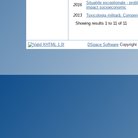
Situaţiile excepţionale - pro
2016
impact socioeconomic
2013
Toxicologia militară: Compen
Showing results 1 to 11 of 11
DSpace Software
Copyright