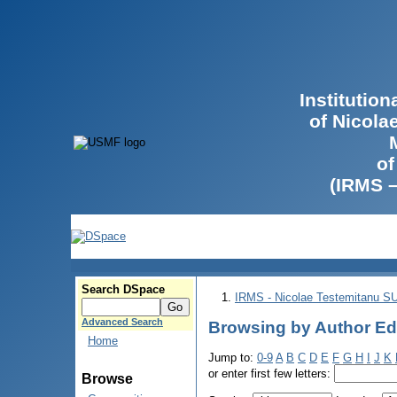
Institutio
of Nicola
of
(IRMS 
Search DSpace
IRMS - Nicolae Testemitanu 
Advanced Search
Browsing by Author Ed
Home
Jump to:
0-9
A
B
C
D
E
F
G
H
I
J
K
or enter first few letters:
Browse