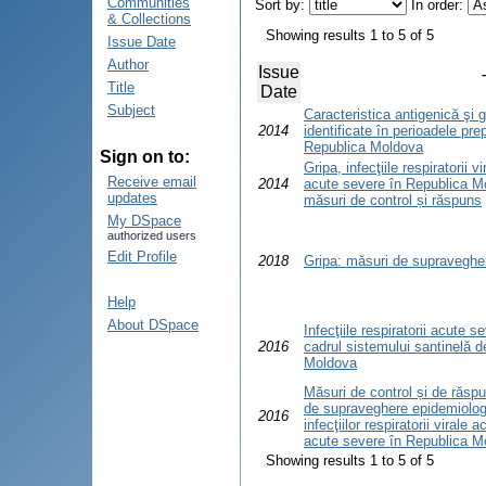
Communities
Sort by:
In order:
& Collections
Showing results 1 to 5 of 5
Issue Date
Author
Issue
Title
Date
Subject
Caracteristica antigenică şi g
2014
identificate în perioadele p
Republica Moldova
Sign on to:
Gripa, infecţiile respiratorii vi
Receive email
2014
acute severe în Republica M
updates
măsuri de control și răspuns
My DSpace
authorized users
Edit Profile
2018
Gripa: măsuri de supravegher
Help
About DSpace
Infecţiile respiratorii acute s
2016
cadrul sistemului santinelă 
Moldova
Măsuri de control și de răspu
de supraveghere epidemiologic
2016
infecţiilor respiratorii virale a
acute severe în Republica M
Showing results 1 to 5 of 5