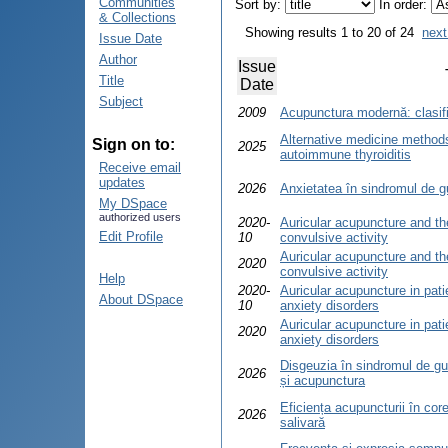
Communities
Sort by:
In order:
& Collections
Showing results 1 to 20 of 24
next
Issue Date
Author
Issue
Title
Date
Subject
2009
Acupunctura modernă: clasific
Alternative medicine method
Sign on to:
2025
autoimmune thyroiditis
Receive email
updates
2026
Anxietatea în sindromul de g
My DSpace
authorized users
2020-
Auricular acupuncture and t
Edit Profile
10
convulsive activity
Auricular acupuncture and t
2020
convulsive activity
Help
2020-
Auricular acupuncture in pat
About DSpace
10
anxiety disorders
Auricular acupuncture in pat
2020
anxiety disorders
Disgeuzia în sindromul de gu
2026
și acupunctura
Eficiența acupuncturii în core
2026
salivară