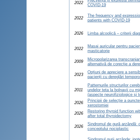
Frecvența și expresia semnulu
2022
COVID-19
The frequency and expression
2022
patients with COVID-19
2026
Limba alcoolică – criterii dia
Masaj auricular pentru pacien
2022
masticatorie
Micropolarizarea transcrani
2009
alternativă de corecţie a dere
Opțiuni de apreciere a sensibi
2023
pacienți cu dereglări tempor
Patternurile structurilor cere
2011
undelor teta la bolnavii cu 
(aspecte neurofiziologice şi 
Principii de selecție a punct
2026
xerostomiei
Restoring thyroid function wi
2026
after total thyroidectomy
Sindromul de gură arzândă: cri
2026
conceptului nociplastic
Sindromul gurii arzânde: ipot