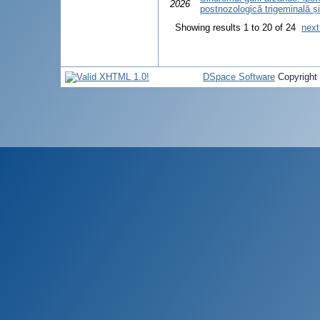
2026
postnozologică trigeminală ș
Showing results 1 to 20 of 24
next
DSpace Software
Copyright