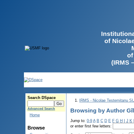
Institutio
of Nicola
of
(IRMS 
Search DSpace
IRMS - Nicolae Testemitanu 
Advanced Search
Browsing by Author Gîl
Home
Jump to:
0-9
A
B
C
D
E
F
G
H
I
J
K
or enter first few letters:
Browse