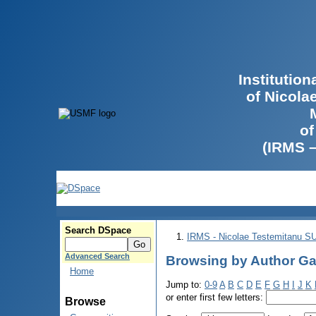
Institutio
of Nicola
of
(IRMS 
Search DSpace
IRMS - Nicolae Testemitanu 
Advanced Search
Browsing by Author Ga
Home
Jump to:
0-9
A
B
C
D
E
F
G
H
I
J
K
or enter first few letters:
Browse