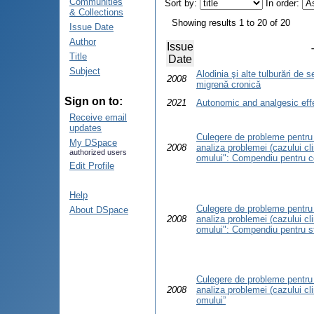
Communities
Sort by:
In order:
& Collections
Showing results 1 to 20 of 20
Issue Date
Author
Issue
Title
Date
Subject
Alodinia şi alte tulburări de s
2008
migrenă cronică
Sign on to:
2021
Autonomic and analgesic effe
Receive email
updates
Culegere de probleme pentru 
My DSpace
2008
analiza problemei (cazului clin
authorized users
omului": Compendiu pentru c
Edit Profile
Help
Culegere de probleme pentru 
About DSpace
2008
analiza problemei (cazului clin
omului": Compendiu pentru st
Culegere de probleme pentru 
2008
analiza problemei (cazului clin
omului”