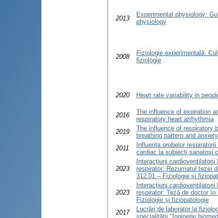
Experimental physiology: Gui
2013
physiology
Fiziologie experimentală: Cul
2008
fiziologie
2020
Heart rate variability in peop
The influence of expiration a
2016
respiratory heart arrhythmia
The influence of respiratory 
2019
breathing pattern and anxiety
Influenţa probelor respiratorii
2011
cardiac la subiecţi sanatoşi c
Interacțiuni cardioventilatorii
2023
respirator: Rezumatul tezei d
312.01 – Fiziologie și fiziopa
Interacțiuni cardioventilatorii
2023
respirator: Teză de doctor în
Fiziologie și fiziopatologie
Lucrări de laborator la fiziol
2017
specialităţii "Inginerie biome