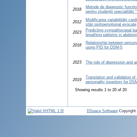
Metode de diagnostic funcţio
2018
pentru studenţii specialităţii
Modificarea variabilităţii card
2012
stări psihoemoţional evocate
Predicting sympathovagal ba
2023
breathing patterns in abdomi
Relationship between person
2018
using PID for DSM-5
2023
The role of depression and an
Translation and validation of
2019
personality inventory for DS
Showing results 1 to 20 of 20
DSpace Software
Copyright