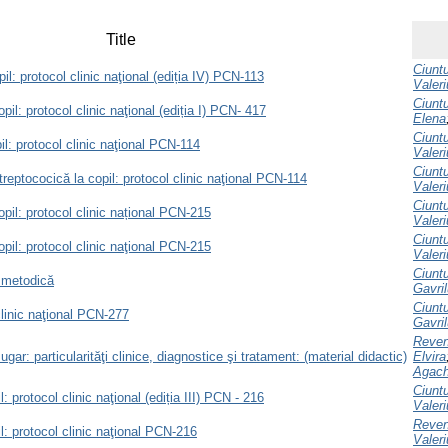
Title
Ciunt
pil: protocol clinic naţional (ediția IV) PCN-113
Valeri
Ciunt
opil: protocol clinic naţional (ediția I) PCN- 417
Elena
Ciunt
il: protocol clinic naţional PCN-114
Valeri
Ciunt
reptococică la copil: protocol clinic naţional PCN-114
Valeri
Ciunt
opil: protocol clinic național PCN-215
Valeri
Ciunt
opil: protocol clinic naţional PCN-215
Valeri
Ciunt
e metodică
Gavril
Ciunt
clinic naţional PCN-277
Gavril
Reven
ugar: particularităţi clinice, diagnostice şi tratament: (material didactic)
Elvira
Agach
Ciunt
: protocol clinic naţional (ediția III) PCN - 216
Valeri
Reven
l: protocol clinic naţional PCN-216
Valeri