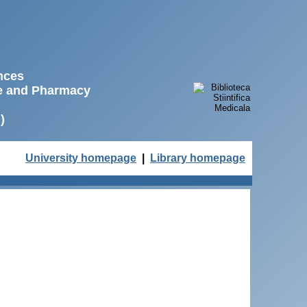
ences
ne and Pharmacy
)
University homepage
|
Library homepage