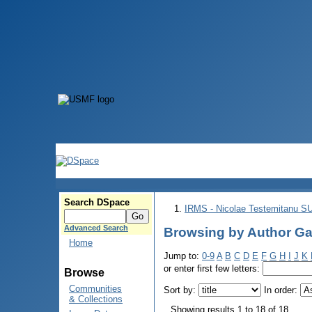
Search DSpace
IRMS - Nicolae Testemitanu 
Advanced Search
Browsing by Author Gav
Home
Jump to:
0-9
A
B
C
D
E
F
G
H
I
J
K
or enter first few letters:
Browse
Communities
Sort by:
In order:
& Collections
Showing results 1 to 18 of 18