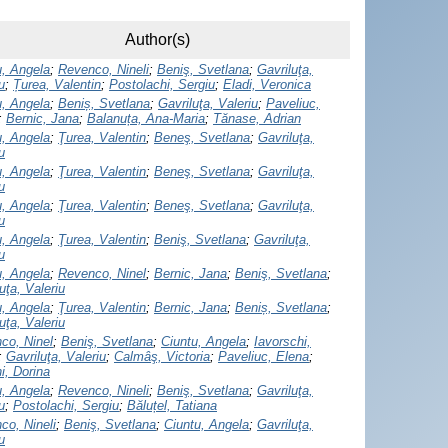
Author(s)
u, Angela
;
Revenco, Nineli
;
Beniş, Svetlana
;
Gavriluţa,
u
;
Țurea, Valentin
;
Postolachi, Sergiu
;
Eladi, Veronica
u, Angela
;
Beniș, Svetlana
;
Gavriluţa, Valeriu
;
Paveliuc,
;
Bernic, Jana
;
Balanuța, Ana-Maria
;
Tănase, Adrian
u, Angela
;
Ţurea, Valentin
;
Beneş, Svetlana
;
Gavriluţa,
u
u, Angela
;
Ţurea, Valentin
;
Beneş, Svetlana
;
Gavriluţa,
u
u, Angela
;
Ţurea, Valentin
;
Beneş, Svetlana
;
Gavriluţa,
u
u, Angela
;
Ţurea, Valentin
;
Beniş, Svetlana
;
Gavriluţa,
u
u, Angela
;
Revenco, Ninel
;
Bernic, Jana
;
Beniş, Svetlana
;
uţa, Valeriu
u, Angela
;
Ţurea, Valentin
;
Bernic, Jana
;
Beniș, Svetlana
;
uţa, Valeriu
co, Ninel
;
Beniş, Svetlana
;
Ciuntu, Angela
;
Iavorschi,
;
Gavriluţa, Valeriu
;
Calmâş, Victoria
;
Paveliuc, Elena
;
i, Dorina
u, Angela
;
Revenco, Nineli
;
Beniş, Svetlana
;
Gavriluţa,
u
;
Postolachi, Sergiu
;
Băluțel, Tatiana
co, Nineli
;
Beniş, Svetlana
;
Ciuntu, Angela
;
Gavriluţa,
u