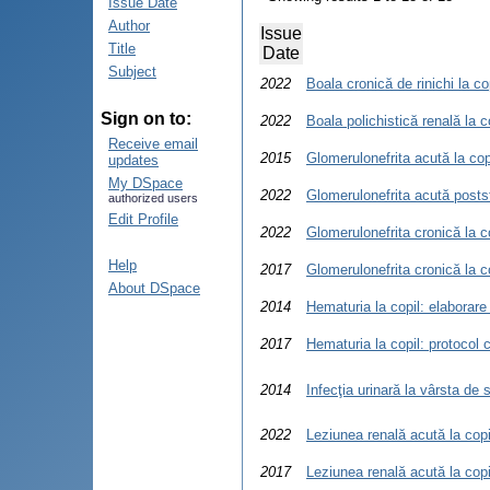
Issue Date
Author
Issue
Title
Date
Subject
2022
Boala cronică de rinichi la co
Sign on to:
2022
Boala polichistică renală la c
Receive email
2015
Glomerulonefrita acută la cop
updates
My DSpace
2022
Glomerulonefrita acută postst
authorized users
Edit Profile
2022
Glomerulonefrita cronică la c
Help
2017
Glomerulonefrita cronică la c
About DSpace
2014
Hematuria la copil: elaborar
2017
Hematuria la copil: protocol 
2014
Infecţia urinară la vârsta de s
2022
Leziunea renală acută la copil
2017
Leziunea renală acută la copi