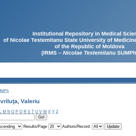
Institutional Repository in Medical Sci
of Nicolae Testemitanu State University of Medici
of the Republic of Moldova
(IRMS –
Nicolae Testemitanu
SUMPh
SUMPh
riluţa, Valeriu
L
M
N
O
P
Q
R
S
T
U
V
W
X
Y
Z
Results/Page
Authors/Record: