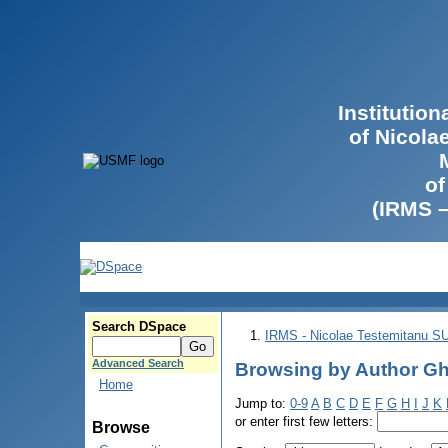
Institutio
of Nicola
of
(IRMS 
Search DSpace
IRMS - Nicolae Testemitanu 
Advanced Search
Browsing by Author Gh
Home
Jump to:
0-9
A
B
C
D
E
F
G
H
I
J
K
or enter first few letters:
Browse