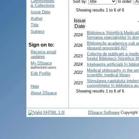
Communities
Sort by:
In order:
& Collections
Showing results 1 to 6 of 6
Issue Date
Author
Issue
Title
Date
Subject
Biblioteca Științifică Medica
2024
formarea specialiștilor în do
Bibliotecile academice sub p
Sign on to:
2026
răspund provocării AI?
Receive email
Colecţia de publicaţii a medi
2023
updates
fondul Bibliotecii Ştiinţifice 
My DSpace
2024
Inteligența artificială în bi
authorized users
Medical philosophy in the wri
2022
Edit Profile
scientific medical library
Stimularea capitalului intele
2023
cunoștințelor în biblioteca a
Help
Showing results 1 to 6 of 6
About DSpace
DSpace Software
Copyright