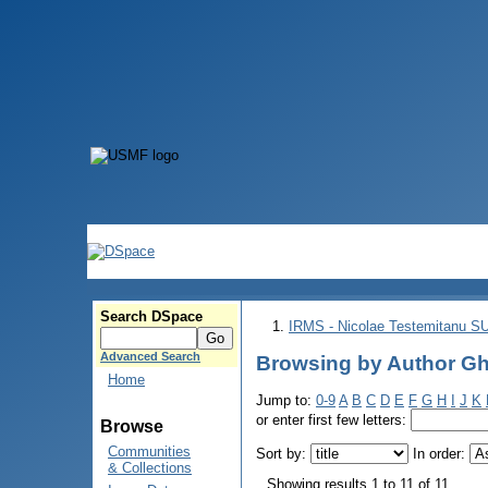
Search DSpace
IRMS - Nicolae Testemitanu 
Advanced Search
Browsing by Author Gh
Home
Jump to:
0-9
A
B
C
D
E
F
G
H
I
J
K
or enter first few letters:
Browse
Communities
Sort by:
In order:
& Collections
Showing results 1 to 11 of 11