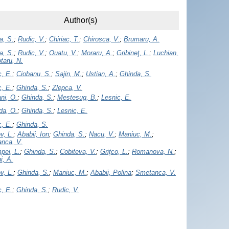
Author(s)
a, S.
;
Rudic, V.
;
Chiriac, T.
;
Chirosca, V.
;
Brumaru, A.
a, S.
;
Rudic, V.
;
Ouatu, V.
;
Moraru, A.
;
Gribineţ, L.
;
Luchian,
taru, N.
c, E.
;
Ciobanu, S.
;
Sajin, M.
;
Ustian, A.
;
Ghinda, S.
c, E.
;
Ghinda, S.
;
Zlepca, V.
ni, O.
;
Ghinda, S.
;
Mestesug, B.
;
Lesnic, E.
da, O.
;
Ghinda, S.
;
Lesnic, E.
c, E.
;
Ghinda, S.
v, L.
;
Ababii, Ion
;
Ghinda, S.
;
Nacu, V.
;
Maniuc, M.
;
nca, V.
pei, L.
;
Ghinda, S.
;
Cobiteva, V.
;
Griţco, L.
;
Romanova, N.
;
i, A.
v, L.
;
Ghinda, S.
;
Maniuc, M.
;
Ababii, Polina
;
Smetanca, V.
c, E.
;
Ghinda, S.
;
Rudic, V.