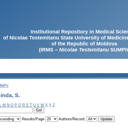
Institutional Repository in Medical Sci
of Nicolae Testemitanu State University of Medici
of the Republic of Moldova
(IRMS –
Nicolae Testemitanu
SUMPh
SUMPh
inda, S.
L
M
N
O
P
Q
R
S
T
U
V
W
X
Y
Z
Results/Page
Authors/Record: