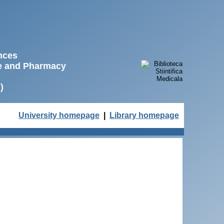
ences
ne and Pharmacy
)
University homepage
|
Library homepage