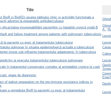
Title
or BioR şi BioRZn asupra tabloului clinic şi activităţii funcţionale a
Ghind
reacţii adverse la preparatele antituberculoase
Ghind
 eficacitatea imunoreabilitării pacienţilor cu hepatită cronică virală B
А.
;
Ro
default and failure treatment among patients with pulmonary tuberculosis
Lesni
că la pacienţii cu eşec al tratamentului tuberculozei
Lesni
filtratului pulmonar în situaţia epidemiologică actuală a tuberculozei
Caraia
istenţei imune sub influenţa tratamentului adaptogenic în tuberculoza
Calen
i predictivi ai eşecului tratamentului tuberculozei pulmonare
Lesni
Danilo
cale în tratamentul conservator complex al amigdalitei cronice la copii
Smeta
Cerem
copii: etape de diagnostic
Enach
tract of walnut preparation on the pre-immune resistance indices in
Danilo
is
toare a remediului BioR la pacienţii cu eşec al tratamentului
Lesni