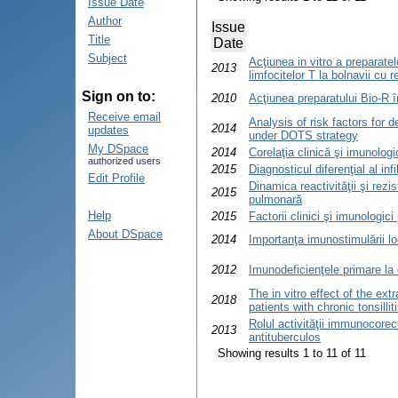
Issue Date
Author
Issue
Title
Date
Subject
Acţiunea in vitro a preparatel
2013
limfocitelor T la bolnavii cu 
Sign on to:
2010
Acţiunea preparatului Bio-R în
Receive email
Analysis of risk factors for 
2014
updates
under DOTS strategy
My DSpace
2014
Corelaţia clinică şi imunologi
authorized users
2015
Diagnosticul diferenţial al in
Edit Profile
Dinamica reactivităţii şi rez
2015
pulmonară
Help
2015
Factorii clinici şi imunologic
About DSpace
2014
Importanţa imunostimulării lo
2012
Imunodeficienţele primare la 
The in vitro effect of the ex
2018
patients with chronic tonsillit
Rolul activităţii immunocorec
2013
antituberculos
Showing results 1 to 11 of 11