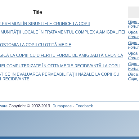
Title
Glijin
PREIMUNI ÎN SINUSITELE CRONICE LA COPII
Fortun
IMUNITĂŢII LOCALE ÎN TRATAMENTUL COMPLEX A AMIGDALITEI
Uţica,
Fortun
Glijin
OSTOMIA LA COPII CU OTITĂ MEDIE
Fortun
Uţica,
ICĂ LA COPIII CU DIFERITE FORME DE AMIGDALITĂ CRONICĂ
Fortun
Glijin
I COMPUTERIZATE ÎN OTITA MEDIE RECIDIVANTĂ LA COPII
Fortun
TICE ÎN EVALUAREA PERMEABILITĂŢII NAZALE LA COPII CU
Bîtca
I RECIDIVANTE
Glijin
ware
Copyright © 2002-2013
Duraspace
-
Feedback