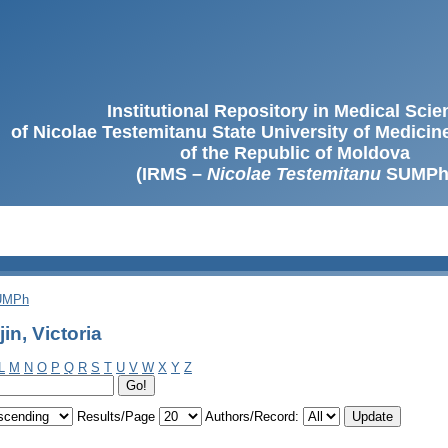
Institutional Repository in Medical Sci
of Nicolae Testemitanu State University of Medici
of the Republic of Moldova
(IRMS –
Nicolae Testemitanu
SUMPh
SUMPh
in, Victoria
L
M
N
O
P
Q
R
S
T
U
V
W
X
Y
Z
Results/Page
Authors/Record: