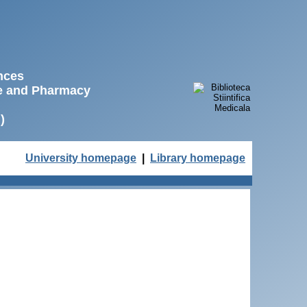
ences
ne and Pharmacy
)
University homepage
|
Library homepage