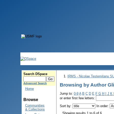
Search DSpace
IRMS - Nicolae Testemitanu 
Advanced Search
Browsing by Author Glij
Home
Jump to:
0-9
A
B
C
D
E
F
G
H
I
J
K
or enter first few letters:
Browse
Communities
Sort by:
In order:
& Collections
Showing results 1 to 6 of 6