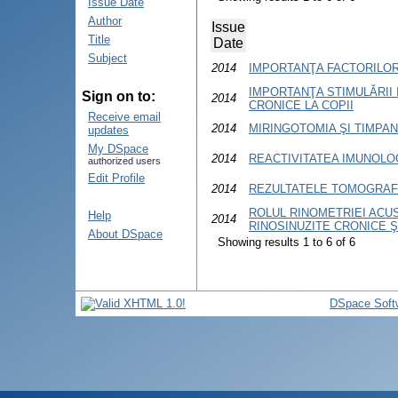
Issue Date
Author
Issue
Title
Date
Subject
2014
IMPORTANŢA FACTORILOR 
IMPORTANŢA STIMULĂRII 
Sign on to:
2014
CRONICE LA COPII
Receive email
2014
MIRINGOTOMIA ŞI TIMPAN
updates
My DSpace
2014
REACTIVITATEA IMUNOLOG
authorized users
Edit Profile
2014
REZULTATELE TOMOGRAFIE
ROLUL RINOMETRIEI ACUS
Help
2014
RINOSINUZITE CRONICE Ş
About DSpace
Showing results 1 to 6 of 6
DSpace Soft