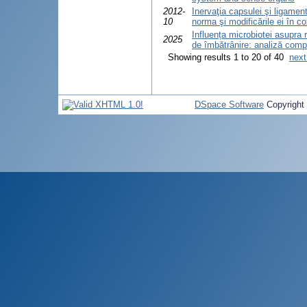
2012-
Inervaţia capsulei şi ligament
10
norma şi modificările ei în c
Influența microbiotei asupra 
2025
de îmbătrânire: analiză compa
Showing results 1 to 20 of 40
next
DSpace Software
Copyright