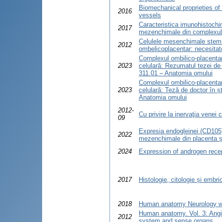
Biomechanical proprieties of 
2016
vessels
Caracteristica imunohistochi
2017
mezenchimale din complexul 
Celulele mesenchimale stem 
2012
ombelicoplacentar: necesitate 
Complexul ombilico-placentar 
2023
celulară: Rezumatul tezei de 
311.01 – Anatomia omului
Complexul ombilico-placentar 
2023
celulară: Teză de doctor în ș
Anatomia omului
2012-
Cu privire la inervaţia venei
09
Expresia endogleinei (CD105)
2022
mezenchimale din placenta ș
2024
Expression of androgen recep
2017
Histologie, citologie și embri
2018
Human anatomy Neurology w
Human anatomy. Vol. 3: Angio
2012
system and sense organs