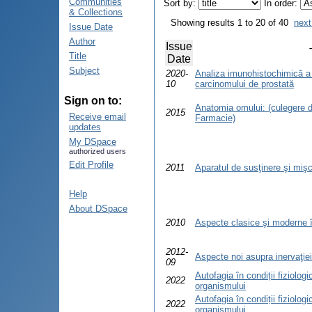
Communities
Sort by:
In order:
& Collections
Showing results 1 to 20 of 40
next
Issue Date
Author
Issue
Title
Date
Subject
2020-
Analiza imunohistochimică a
10
carcinomului de prostată
Sign on to:
Anatomia omului: (culegere d
2015
Receive email
Farmacie)
updates
My DSpace
authorized users
Edit Profile
2011
Aparatul de susţinere şi mişc
Help
About DSpace
2010
Aspecte clasice şi moderne în
2012-
Aspecte noi asupra inervaţiei 
09
Autofagia în condiții fiziolog
2022
organismului
Autofagia în condiții fiziolog
2022
organismului