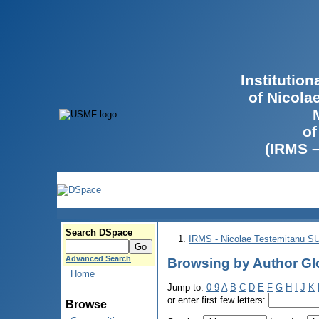
Institutio
of Nicola
of
(IRMS 
Search DSpace
IRMS - Nicolae Testemitanu 
Advanced Search
Browsing by Author Glo
Home
Jump to:
0-9
A
B
C
D
E
F
G
H
I
J
K
or enter first few letters:
Browse