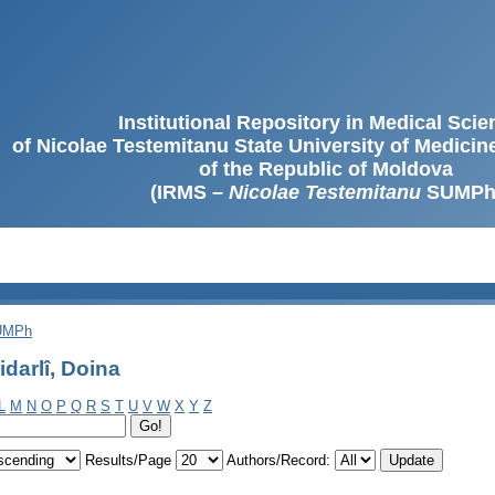
Institutional Repository in Medical Sci
of Nicolae Testemitanu State University of Medici
of the Republic of Moldova
(IRMS –
Nicolae Testemitanu
SUMPh
SUMPh
darlî, Doina
L
M
N
O
P
Q
R
S
T
U
V
W
X
Y
Z
Results/Page
Authors/Record: