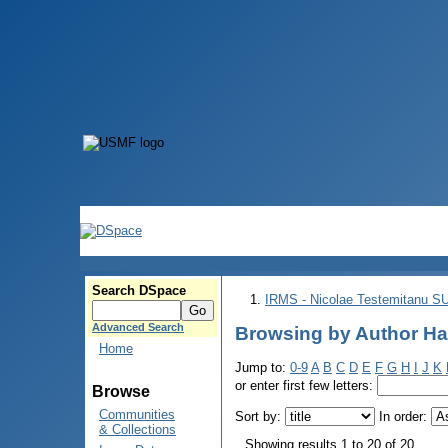
Search DSpace
IRMS - Nicolae Testemitanu 
Advanced Search
Browsing by Author Hai
Home
Jump to:
0-9
A
B
C
D
E
F
G
H
I
J
K
or enter first few letters:
Browse
Communities
Sort by:
In order:
& Collections
Showing results 1 to 20 of 20