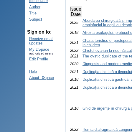
Issue Date
Author
Issue
Title
Date
Subject
Abordarea chirurgicală și imp
2025
craniofacial la copii cu despi
Sign on to:
2018
Atrezia esofagului: protocol 
Receive email
Characteristics of postoperat
2021
updates
in children
My DSpace
2022
Chistul ovarian la nou născut.
authorized users
2021
The cystic duplicate of the te
Edit Profile
2020
Diagnosis and modern medical-
Help
2021
Duplicația chistică a ileonulu
About DSpace
2018
Duplicația chistică gastrică: o
2021
Duplicaţia chistică a ileonulu
2018
Ghid de urgenţe în chirurgia 
2022
Hernia diafragmatică congenit