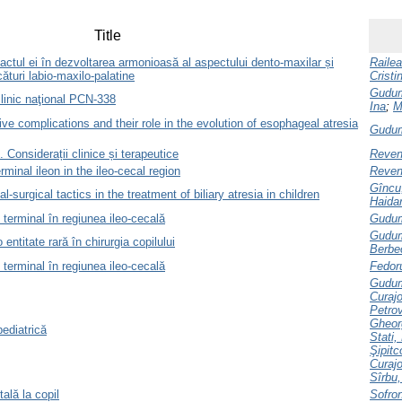
Title
actul ei în dezvoltarea armonioasă al aspectului dento-maxilar și
Railea
cături labio-maxilo-palatine
Cristi
Gudu
clinic naţional PCN-338
Ina
;
M
ive complications and their role in the evolution of esophageal atresia
Gudu
 Considerații clinice și terapeutice
Reven
rminal ileon in the ileo-cecal region
Reven
Gîncu
surgical tactics in the treatment of biliary atresia in children
Haidar
i terminal în regiunea ileo-cecală
Gudu
Gudu
 entitate rară în chirurgia copilului
Berbe
i terminal în regiunea ileo-cecală
Fedor
Gudu
Curajo
Petrov
Gheor
pediatrică
Stati,
Şipitc
Curajo
Sîrbu,
ală la copil
Sofron