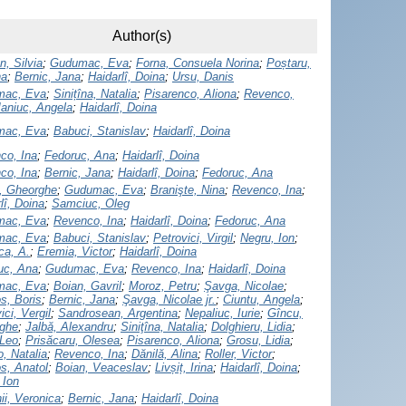
Author(s)
n, Silvia
;
Gudumac, Eva
;
Forna, Consuela Norina
;
Poștaru,
na
;
Bernic, Jana
;
Haidarlî, Doina
;
Ursu, Danis
mac, Eva
;
Sinițîna, Natalia
;
Pisarenco, Aliona
;
Revenco,
aniuc, Angela
;
Haidarlî, Doina
mac, Eva
;
Babuci, Stanislav
;
Haidarlî, Doina
co, Ina
;
Fedoruc, Ana
;
Haidarlî, Doina
co, Ina
;
Bernic, Jana
;
Haidarlî, Doina
;
Fedoruc, Ana
, Gheorghe
;
Gudumac, Eva
;
Branişte, Nina
;
Revenco, Ina
;
lî, Doina
;
Samciuc, Oleg
mac, Eva
;
Revenco, Ina
;
Haidarlî, Doina
;
Fedoruc, Ana
mac, Eva
;
Babuci, Stanislav
;
Petrovici, Virgil
;
Negru, Ion
;
ca, A.
;
Eremia, Victor
;
Haidarlî, Doina
uc, Ana
;
Gudumac, Eva
;
Revenco, Ina
;
Haidarlî, Doina
mac, Eva
;
Boian, Gavril
;
Moroz, Petru
;
Şavga, Nicolae
;
s, Boris
;
Bernic, Jana
;
Şavga, Nicolae jr.
;
Ciuntu, Angela
;
ici, Vergil
;
Sandrosean, Argentina
;
Nepaliuc, Iurie
;
Gîncu,
ghe
;
Jalbă, Alexandru
;
Siniţîna, Natalia
;
Dolghieru, Lidia
;
 Leo
;
Prisăcaru, Olesea
;
Pisarenco, Aliona
;
Grosu, Lidia
;
o, Natalia
;
Revenco, Ina
;
Dănilă, Alina
;
Roller, Victor
;
s, Anatol
;
Boian, Veaceslav
;
Livșiț, Irina
;
Haidarlî, Doina
;
 Ion
ii, Veronica
;
Bernic, Jana
;
Haidarlî, Doina