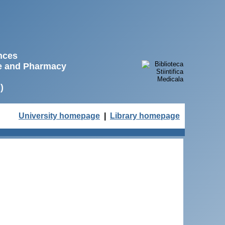
ences
ne and Pharmacy
)
University homepage
|
Library homepage