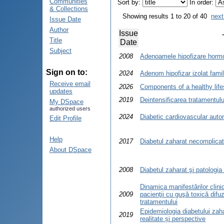
Communities
Sort by:
In order:
& Collections
Showing results 1 to 20 of 40
next
Issue Date
Author
Issue
Title
Date
Subject
2008
Adenoamele hipofizare hormo
Sign on to:
2024
Adenom hipofizar izolat famili
Receive email
2026
Components of a healthy lifes
updates
2019
Deintensificarea tratamentulu
My DSpace
authorized users
2024
Diabetic cardiovascular aut
Edit Profile
Help
2017
Diabetul zaharat necomplicat
About DSpace
2008
Diabetul zaharat şi patologia
Dinamica manifestărilor clinic
2009
pacienţii cu guşă toxică difu
tratamentului
Epidemiologia diabetului zah
2019
realitate și perspective