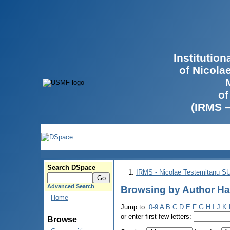
Institutio
of Nicola
of
(IRMS 
Search DSpace
IRMS - Nicolae Testemitanu 
Advanced Search
Browsing by Author Ha
Home
Jump to:
0-9
A
B
C
D
E
F
G
H
I
J
K
or enter first few letters:
Browse