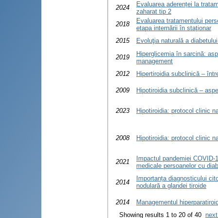
Evaluarea aderenței la trata
2024
zaharat tip 2
Evaluarea tratamentului perso
2018
etapa internării în staţionar
2015
Evoluţia naturală a diabetului
Hiperglicemia în sarcină: asp
2019
management
2012
Hipertiroidia subclinică – într
2009
Hipotiroidia subclinică – aspe
2023
Hipotiroidia: protocol clinic n
2008
Hipotiroidia: protocol clinic 
Impactul pandemiei COVID-19 
2021
medicale persoanelor cu diab
Importanța diagnosticului cit
2014
nodulară a glandei tiroide
2014
Managementul hiperparatiroid
Showing results 1 to 20 of 40
next