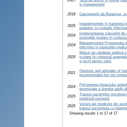
2023
Teză de doctor în științe med
și management
2018
Gatroenteriti da Rotavirus: q
Impedimentele în transferul in
2025
pediatric cu maladie infecți
Implementarea măsurilor de s
2024
instituțiile școlare în contex
Managementul Programului de 
2024
infecțiilor în instituțiile med
Măsuri de sănătate publică im
2025
școlare în contextul urgențel
și lecții pentru viitor
Opinions and attitudes of Ita
2021
recommended but not compuls
Perceperea impactului urgenț
2024
emoționale a tinerilor adulți
Traseul pacienților oncologici
2025
medicină nucleară
Viziuni ale medicilor din asi
2025
traseul pacientului cu hiperte
Showing results 1 to 17 of 17