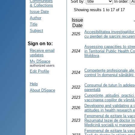
Communities
Sort by:
In order:
& Collections
Showing results 1 to 17 of 17
Issue Date
Author
Issue
Title
Date
Subject
Accesibilitatea investigațiil
2025
cu pierderi de sarcini recuren
Sign on to:
Assessing capacities to stren
Receive email
2024
in Territorial Public Health C
updates
Moldova
My DSpace
authorized users
Competențe profesionale ale p
Edit Profile
2024
control în domeniul sănătății
Help
Consumul de tutun în adolesc
2022
parentală
About DSpace
Cunoștințe, atitudini, practici 
2023
vaccinarea copiilor de vârst
Developing and validating a 
2026
attitudes in health research e
Fenomenul de ezitare la vac
2023
Rezumatul tezei de doctor în 
Medicină socială și manage
Fenomenul de ezitare la vac