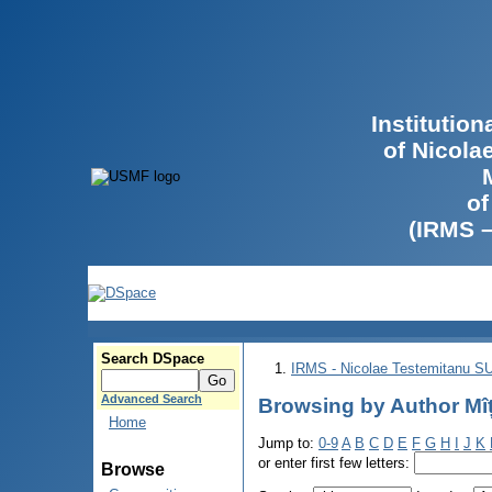
Institutio
of Nicola
of
(IRMS 
Search DSpace
IRMS - Nicolae Testemitanu 
Advanced Search
Browsing by Author Mîț
Home
Jump to:
0-9
A
B
C
D
E
F
G
H
I
J
K
or enter first few letters:
Browse