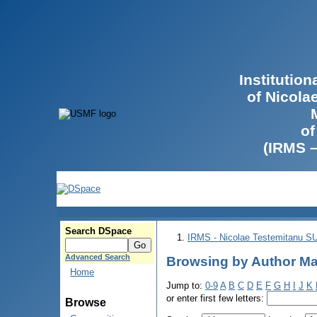
Institutio
of Nicola
of
(IRMS 
Search DSpace
IRMS - Nicolae Testemitanu 
Advanced Search
Browsing by Author Ma
Home
Jump to:
0-9
A
B
C
D
E
F
G
H
I
J
K
or enter first few letters:
Browse