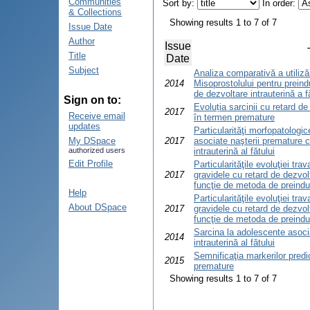
Communities
Sort by:
In order:
& Collections
Showing results 1 to 7 of 7
Issue Date
Author
Issue
Title
Date
Subject
Analiza comparativă a utilizăr
2014
Misoprostolului pentru preind
de dezvoltare intrauterină a 
Sign on to:
Evoluția sarcinii cu retard de
2017
Receive email
în termen premature
updates
Particularităţi morfopatologi
My DSpace
2017
asociate naşterii premature c
authorized users
intrauterină al fătului
Edit Profile
Particularităţile evoluţiei trav
2017
gravidele cu retard de dezvolta
funcţie de metoda de preinduc
Help
Particularităţile evoluţiei trav
About DSpace
2017
gravidele cu retard de dezvolta
funcţie de metoda de preinduc
Sarcina la adolescente asoci
2014
intrauterină al fătului
Semnificaţia markerilor predic
2015
premature
Showing results 1 to 7 of 7