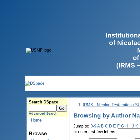
Institutio
of Nicola
of
(IRMS 
Search DSpace
IRMS - Nicolae Testemitanu 
Advanced Search
Browsing by Author Na
Home
Jump to:
0-9
A
B
C
D
E
F
G
H
I
J
K
or enter first few letters:
Browse