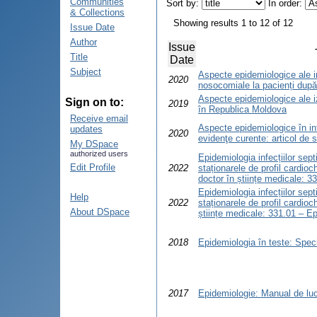
Communities
Sort by:
In order:
& Collections
Showing results 1 to 12 of 12
Issue Date
Author
Issue
Title
Date
Subject
Aspecte epidemiologice ale in
2020
nosocomiale la pacienți după
Aspecte epidemiologice ale iz
Sign on to:
2019
în Republica Moldova
Receive email
Aspecte epidemiologice în i
updates
2020
evidenţe curente: articol de 
My DSpace
authorized users
Epidemiologia infecțiilor sep
Edit Profile
2022
staționarele de profil cardioc
doctor în științe medicale: 3
Epidemiologia infecțiilor sep
Help
2022
staționarele de profil cardioc
About DSpace
științe medicale: 331.01 – E
2018
Epidemiologia în teste: Spec
2017
Epidemiologie: Manual de luc