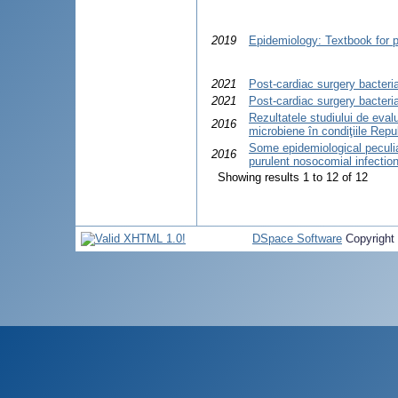
2019
Epidemiology: Textbook for p
2021
Post-cardiac surgery bacteri
2021
Post-cardiac surgery bacteri
Rezultatele studiului de evalu
2016
microbiene în condiţiile Repu
Some epidemiological peculiar
2016
purulent nosocomial infection
Showing results 1 to 12 of 12
DSpace Software
Copyright