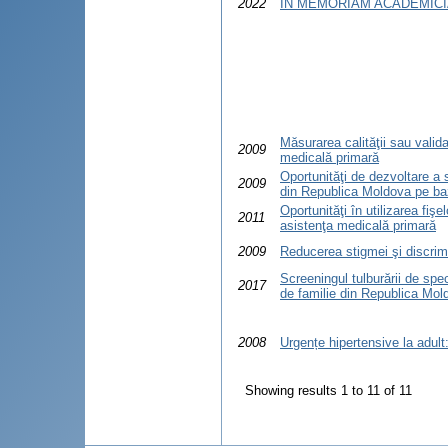
2022
IN MEMORIAM ACADEMICI
Măsurarea calităţii sau valid
2009
medicală primară
Oportunităţi de dezvoltare a
2009
din Republica Moldova pe ba
Oportunităţi în utilizarea fiş
2011
asistenţa medicală primară
2009
Reducerea stigmei şi discrimi
Screeningul tulburării de spec
2017
de familie din Republica Mol
2008
Urgențe hipertensive la adult
Showing results 1 to 11 of 11