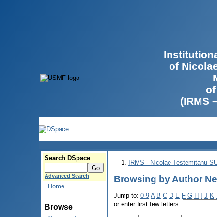
Institutio
of Nicola
of
(IRMS 
Search DSpace
IRMS - Nicolae Testemitanu 
Advanced Search
Browsing by Author Ne
Home
Jump to:
0-9
A
B
C
D
E
F
G
H
I
J
K
or enter first few letters:
Browse