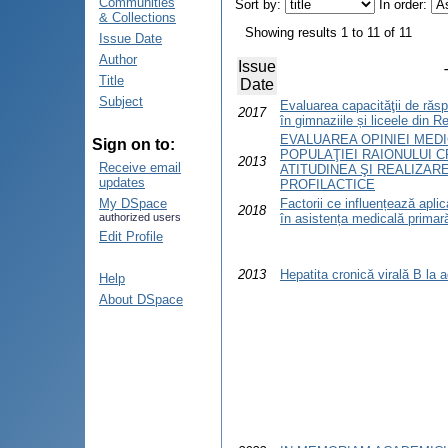
Communities
Sort by:
In order:
& Collections
Showing results 1 to 11 of 11
Issue Date
Author
Issue
Title
Date
Subject
Evaluarea capacităţii de răs
2017
în gimnaziile și liceele din 
EVALUAREA OPINIEI MEDI
Sign on to:
POPULAŢIEI RAIONULUI C
2013
Receive email
ATITUDINEA ŞI REALIZA
updates
PROFILACTICE
My DSpace
Factorii ce influențează aplic
2018
authorized users
în asistența medicală primar
Edit Profile
2013
Hepatita cronică virală B la ad
Help
About DSpace