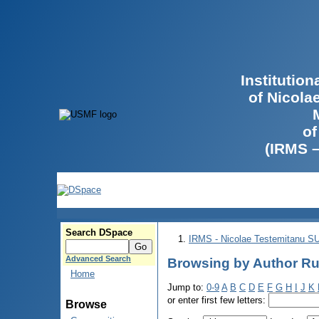
Institutio
of Nicola
of
(IRMS 
Search DSpace
IRMS - Nicolae Testemitanu 
Advanced Search
Browsing by Author Ru
Home
Jump to:
0-9
A
B
C
D
E
F
G
H
I
J
K
or enter first few letters:
Browse