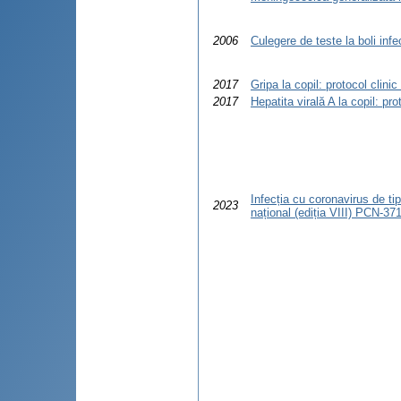
2006
Culegere de teste la boli infe
2017
Gripa la copil: protocol clini
2017
Hepatita virală A la copil: pr
Infecția cu coronavirus de ti
2023
național (ediția VIII) PCN-37