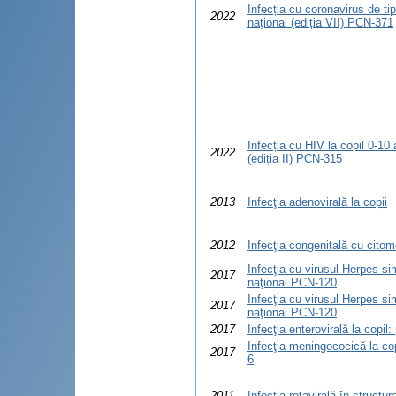
Infecția cu coronavirus de ti
2022
naţional (ediția VII) PCN-371
Infecția cu HIV la copil 0-10 a
2022
(ediția II) PCN-315
2013
Infecţia adenovirală la copii
2012
Infecţia congenitală cu cito
Infecţia cu virusul Herpes sim
2017
naţional PCN-120
Infecţia cu virusul Herpes sim
2017
naţional PCN-120
2017
Infecţia enterovirală la copil
Infecţia meningococică la cop
2017
6
2011
Infecţia rotavirală în structur