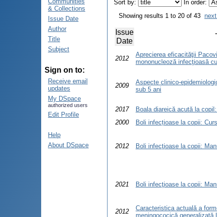
Communities
Sort by:
In order:
& Collections
Showing results 1 to 20 of 43
next
Issue Date
Author
Issue
Title
Date
Subject
Aprecierea eficacităţii Pacovi
2012
mononucleoză infecţioasă cu 
Sign on to:
Receive email
Aspecte clinico-epidemiologice
2009
updates
sub 5 ani
My DSpace
authorized users
2017
Boala diareică acută la copil
Edit Profile
2000
Boli infecțioase la copii: Cu
Help
About DSpace
2012
Boli infecţioase la copii: Man
2021
Boli infecţioase la copii: Man
Caracteristica actuală a form
2012
meningococică generalizată l