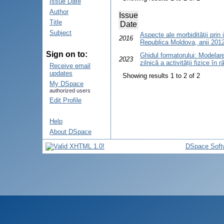
Issue Date
Author
Issue
Title
Date
Subject
Aspecte ale morbidităţii prin
2016
Republica Moldova, anii 201
Sign on to:
Ghidul formatorului: Modelarea
2023
zilnică a activității fizice în 
Receive email
updates
Showing results 1 to 2 of 2
My DSpace
authorized users
Edit Profile
Help
About DSpace
DSpace Soft