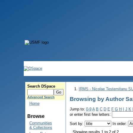
Search DSpace
IRMS - Nicolae Testemitanu 
Advanced Search
Browsing by Author Sav
Home
Jump to:
0-9
A
B
C
D
E
F
G
H
I
J
K
or enter first few letters:
Browse
Communities
Sort by:
In order:
& Collections
Showing results 1 to 2 of 2