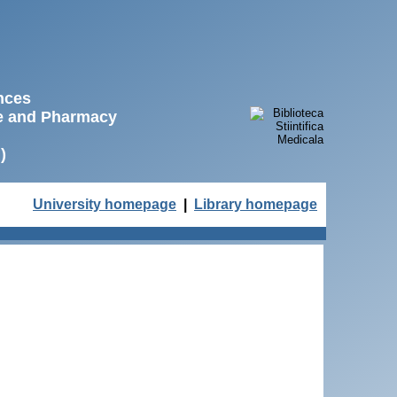
ences
ne and Pharmacy
)
University homepage
|
Library homepage