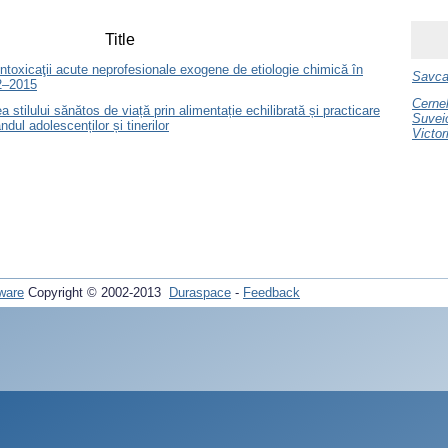
Title
 intoxicaţii acute neprofesionale exogene de etiologie chimică în
Savca
2–2015
Cerne
 stilului sănătos de viață prin alimentație echilibrată și practicare
Suvei
rândul adolescenților și tinerilor
Victor
ware
Copyright © 2002-2013
Duraspace
-
Feedback