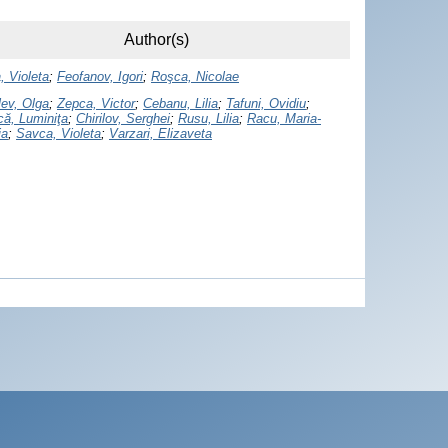
Author(s)
, Violeta
;
Feofanov, Igori
;
Roşca, Nicolae
lev, Olga
;
Zepca, Victor
;
Cebanu, Lilia
;
Tafuni, Ovidiu
;
că, Luminiţa
;
Chirilov, Serghei
;
Rusu, Lilia
;
Racu, Maria-
ia
;
Savca, Violeta
;
Varzari, Elizaveta