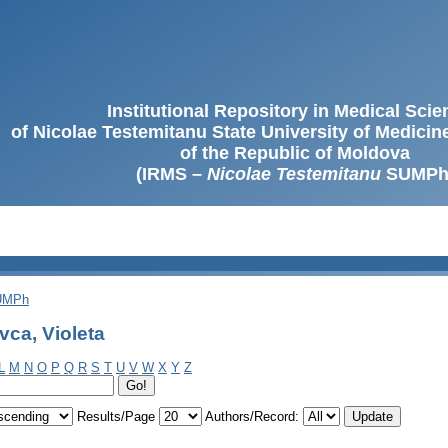
Institutional Repository in Medical Sci
of Nicolae Testemitanu State University of Medici
of the Republic of Moldova
(IRMS –
Nicolae Testemitanu
SUMPh
SUMPh
ca, Violeta
L
M
N
O
P
Q
R
S
T
U
V
W
X
Y
Z
Results/Page
Authors/Record: