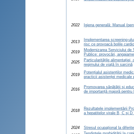
2022
Igiena generală: Manual (pent
Implementarea screening-ului 
2013
risc ce provoacă bolile cardi
Modernizarea Serviciului de 
2019
Publice: provocări, angajamen
Particularitățile alimentației,
2025
regimului de viață în sarcină
Potențialul asistenților medica
2019
practicii asistenței medicale
Promovarea sănătăţii şi educ
2016
de importanță majoră pentru
Rezultatele implementării Pr
2018
a hepatitelor virale B, C şi D
2024
Stresul ocupațional la diferit
Tendinţele morbidităţii la cop