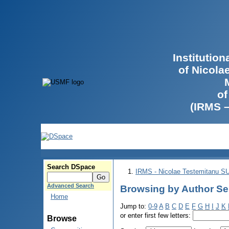
Institutio
of Nicola
of
(IRMS 
Search DSpace
IRMS - Nicolae Testemitanu 
Advanced Search
Browsing by Author Se
Home
Jump to:
0-9
A
B
C
D
E
F
G
H
I
J
K
or enter first few letters:
Browse