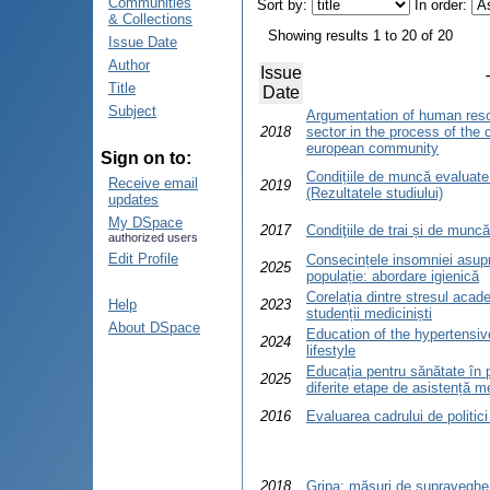
Communities
Sort by:
In order:
& Collections
Showing results 1 to 20 of 20
Issue Date
Author
Issue
Title
Date
Subject
Argumentation of human reso
2018
sector in the process of the 
european community
Sign on to:
Condițiile de muncă evaluate 
Receive email
2019
(Rezultatele studiului)
updates
My DSpace
2017
Condiţiile de trai și de muncă
authorized users
Edit Profile
Consecințele insomniei asupra
2025
populație: abordare igienică
Corelația dintre stresul acade
Help
2023
studenții mediciniști
About DSpace
Education of the hypertensive
2024
lifestyle
Educația pentru sănătate în p
2025
diferite etape de asistență m
2016
Evaluarea cadrului de politic
2018
Gripa: măsuri de supravegher