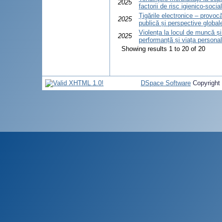
2025
factorii de risc igienico-soci
Țigările electronice – provo
2025
publică și perspective global
Violența la locul de muncă și
2025
performanță și viața personal
Showing results 1 to 20 of 20
DSpace Software
Copyright