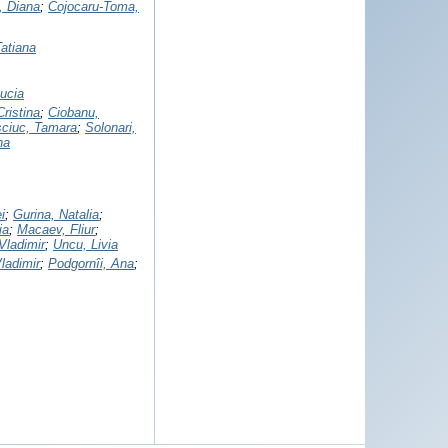
, Diana
;
Cojocaru-Toma,
Tatiana
ucia
ristina
;
Ciobanu,
șciuc, Tamara
;
Solonari,
na
i
;
Gurina, Natalia
;
ia
;
Macaev, Fliur
;
Vladimir
;
Uncu, Livia
Vladimir
;
Podgornîi, Ana
;