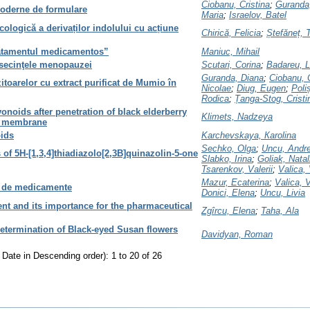
Ciobanu, Cristina
;
Guranda
moderne de formulare
Maria
;
Israelov, Batel
cologică a derivaților indolului cu acțiune
Chirică, Felicia
;
Ștefăneț, 
ratamentul medicamentos”
Maniuc, Mihail
nsecinţele menopauzei
Scutari, Corina
;
Badareu, L
Guranda, Diana
;
Ciobanu, C
zitoarelor cu extract purificat de Mumio în
Nicolae
;
Diug, Eugen
;
Poli
Rodica
;
Țanga-Stog, Cristi
vonoids after penetration of black elderberry
Klimets, Nadzeya
is membrane
oids
Karchevskaya, Кarolina
Sechko, Olga
;
Uncu, Andre
 of 5H-[1,3,4]thiadiazolo[2,3B]quinazolin-5-one
Slabko, Irina
;
Goliak, Natal
Tsarenkov, Valerii
;
Valica, 
Mazur, Ecaterina
;
Valica, 
ă de medicamente
Donici, Elena
;
Uncu, Livia
 and its importance for the pharmaceutical
Zgîrcu, Elena
;
Taha, Ala
determination of Black-eyed Susan flowers
Davidyan, Roman
 Date in Descending order): 1 to 20 of 26