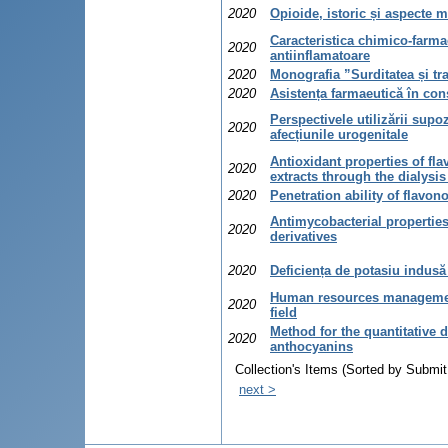
2020
Opioide, istoric și aspecte 
Caracteristica chimico-farma
2020
antiinflamatoare
2020
Monografia ”Surditatea și t
2020
Asistența farmaeutică în co
Perspectivele utilizării supo
2020
afecțiunile urogenitale
Antioxidant properties of fla
2020
extracts through the dialys
2020
Penetration ability of flavon
Antimycobacterial properties
2020
derivatives
2020
Deficiența de potasiu indus
Human resources management
2020
field
Method for the quantitative 
2020
anthocyanins
Collection's Items (Sorted by Submit
next >