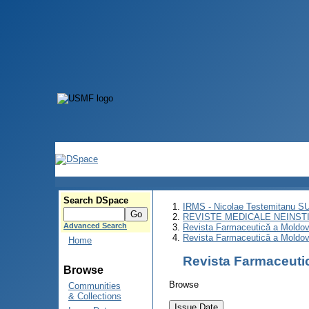
Search DSpace
IRMS - Nicolae Testemitanu 
REVISTE MEDICALE NEINST
Advanced Search
Revista Farmaceutică a Moldov
Revista Farmaceutică a Moldov
Home
Revista Farmaceutic
Browse
Browse
Communities
& Collections