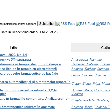
mail notification of new additions
 Date in Descending order): 1 to 20 of 26
Title
Autho
vei. 2020, Nr. 1-4
-
ческие УФ-фильтры
Анисимова, Наталия
staminice în terapia afecțiunilor alergice
Bernevec, Cătălina
;
Ștefăn
ice lichide în terapia cu electroforeză
Solonari, Rodica
;
Guranda,
rea produselor farmaceutice pe bază de
Gaitur, Cristina
;
Polișciuc,
onarea automedicației și simptomelor ușoare în
Chițan, Elena
;
Pripa, Maria
le unui nou derivat nesaturat al 1,2,4-
Drumea, Maria
;
Uncu, Livi
ngică
Vladimir
ție în farmaciile comunitare. Analiza erorilor
Cheptanari-Bîrta, Nicoleta
;
fitoterapeutice utilizate în anxietate
Bejenari, Ilinca
;
Cojocaru-