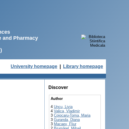
ences
ne and Pharmacy
)
University homepage
|
Library homepage
Discover
Author
4
Uncu, Livia
4
Valica, Vladimir
3
Cojocaru-Toma, Maria
3
Guranda, Diana
3
Macaev, Fliur
2
Brumărel, Mihail