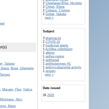
2
Cheptanari-Bîrta, Nicoleta
2
Chițan, Elena
2
Ciobanu, Cristina
2
Goliak, Natalia
next >
Subject
3
pharmacist
2
COVID-19
2
medicinal plants
r(s)
1
Achillea millefolium
1
allergy
1
anthocyanins
1
antifungal
1
antihistamines H1
eț, Tatiana
1
antimycobacterial activity
 Diana
;
Buga, Ghenrieta
1
anxiety
next >
 Tamara
Date issued
a
;
Macaev, Fliur
;
Valica,
26
2020
Mistreanu, Nicu
Toma, Maria