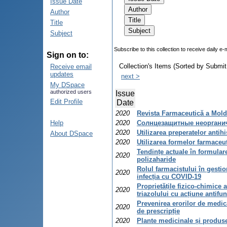
Issue Date
Author
Title
Subject
Subscribe to this collection to receive daily e-
Sign on to:
Collection's Items (Sorted by Submit
Receive email
updates
next >
My DSpace
authorized users
Issue
Edit Profile
Date
2020
Revista Farmaceutică a Moldo
Help
2020
Солнцезащитные неоргани
2020
Utilizarea preperatelor antihi
About DSpace
2020
Utilizarea formelor farmaceut
Tendințe actuale în formula
2020
polizaharide
Rolul farmacistului în gesti
2020
infecția cu COVID-19
Proprietățile fizico-chimice a
2020
triazolului cu acțiune antifu
Prevenirea erorilor de medica
2020
de prescripție
2020
Plante medicinale și produse 