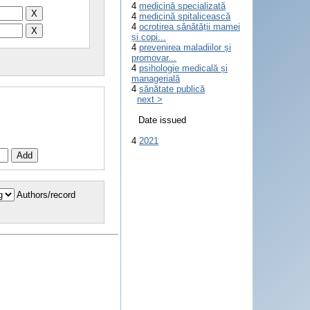
4
medicină specializată
4
medicină spitalicească
4
ocrotirea sănătății mamei
și copi...
4
prevenirea maladiilor și
promovar...
4
psihologie medicală și
managerială
4
sănătate publică
next >
Date issued
4
2021
Authors/record