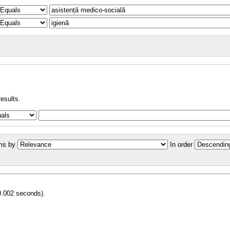
results.
ms by
In order
0.002 seconds).