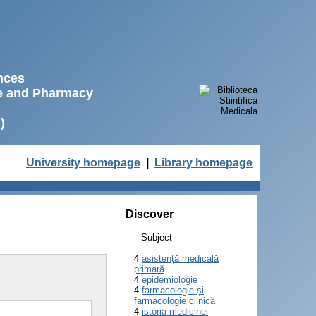
ences
ne and Pharmacy
)
University homepage
|
Library homepage
Discover
Subject
4
asistență medicală
primară
4
epidemiologie
4
farmacologie și
farmacologie clinică
4
istoria medicinei