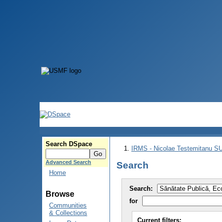
Search DSpace
IRMS - Nicolae Testemitanu 
Advanced Search
Search
Home
Search:
Browse
for
Communities
& Collections
Current filters: