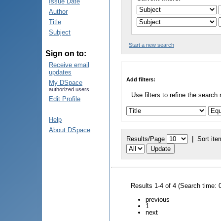
Issue Date
Author
Title
Subject
Start a new search
Sign on to:
Receive email
updates
Add filters:
My DSpace
authorized users
Use filters to refine the search 
Edit Profile
Help
About DSpace
Results/Page
|
Sort ite
Results 1-4 of 4 (Search time: 
previous
1
next