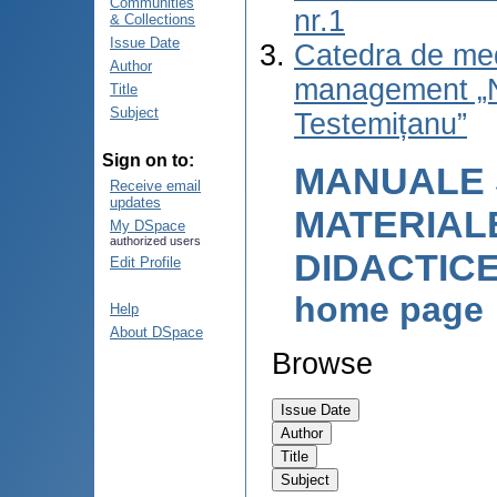
Communities
nr.1
& Collections
Issue Date
Catedra de med
Author
management „N
Title
Subject
Testemițanu”
Sign on to:
MANUALE 
Receive email
updates
MATERIAL
My DSpace
authorized users
DIDACTIC
Edit Profile
home page
Help
About DSpace
Browse