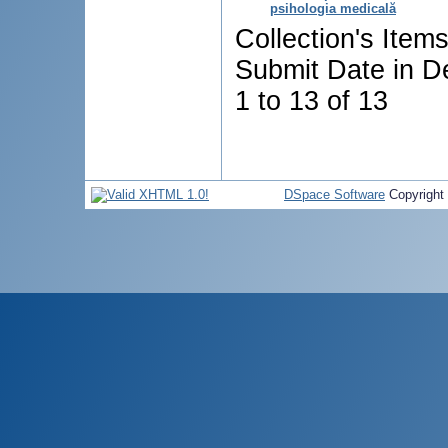
psihologia medicală
Collection's Item
Submit Date in D
1 to 13 of 13
DSpace Software
Copyright