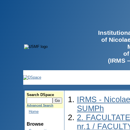
Institutio
of Nicola
of
(IRMS 
Search DSpace
IRMS - Nicolae
Advanced Search
SUMPh
Home
2. FACULTAT
Browse
nr.1 / FACUL