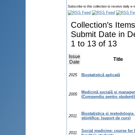
Subscribe to this collection to receive daily e-
Collection's Item
Submit Date in D
1 to 13 of 13
Issue
Title
Date
2025
Biostatistică aplicată
Medicină socială şi manage
2005
(Compendiu pentru studenţi)
Biostatistica şi metodologia 
2011
ştiinţifice: (suport de curs)
Social medicine: course for 
2011