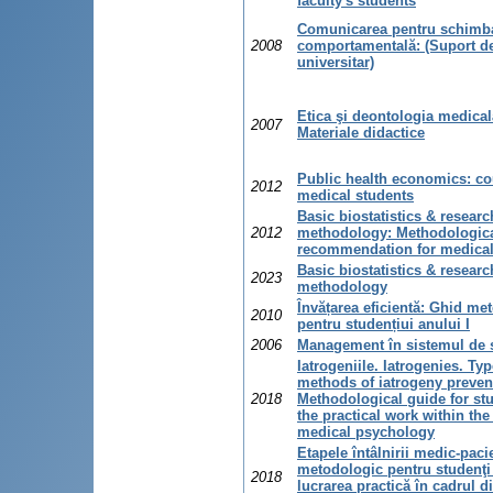
faculty's students
Comunicarea pentru schimb
2008
comportamentală: (Suport d
universitar)
Etica şi deontologia medical
2007
Materiale didactice
Public health economics: co
2012
medical students
Basic biostatistics & researc
2012
methodology: Methodologic
recommendation for medical
Basic biostatistics & researc
2023
methodology
Învățarea eficientă: Ghid me
2010
pentru studențiui anului I
2006
Management în sistemul de 
Iatrogeniile. Iatrogenies. Ty
methods of iatrogeny preven
2018
Methodological guide for stu
the practical work within the
medical psychology
Etapele întâlnirii medic-paci
metodologic pentru studenţi
2018
lucrarea practică în cadrul di