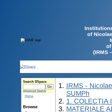
Institutio
of Nicola
of
(IRMS 
Search DSpace
IRMS - Nicolae
Advanced Search
SUMPh
Home
1. COLECȚIA
Browse
MATERIALE A