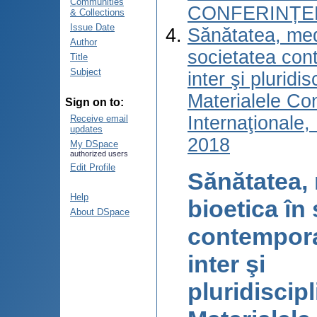
Communities
CONFERINȚEL
& Collections
Issue Date
Sănătatea, medi
Author
societatea con
Title
Subject
inter şi pluridis
Materialele Conf
Sign on to:
Internaţionale,
Receive email
updates
2018
My DSpace
authorized users
Edit Profile
Sănătatea, 
Help
bioetica în
About DSpace
contempora
inter şi
pluridiscipl