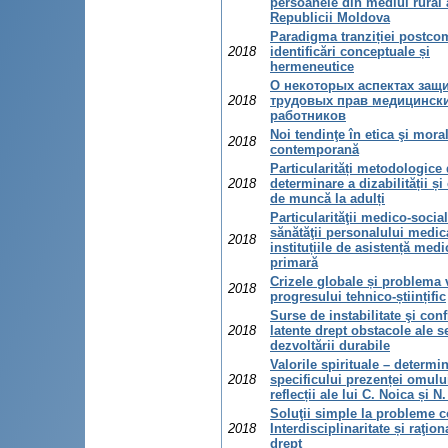
persoanele din mediul rural 
Republicii Moldova
Paradigma tranziției postco
2018
identificări conceptuale și
hermeneutice
O некоторых аспектах защ
2018
трудовых прав медицинск
работников
Noi tendinţe în etica şi moral
2018
contemporană
Particularități metodologice
2018
determinare a dizabilității și 
de muncă la adulți
Particularităţii medico-socia
sănătăţii personalului medic
2018
instituțiile de asistență medi
primară
Crizele globale și problema v
2018
progresului tehnico-științific
Surse de instabilitate şi conf
2018
latente drept obstacole ale se
dezvoltării durabile
Valorile spirituale – determi
2018
specificului prezenței omulu
reflecții ale lui C. Noica și N
Soluţii simple la probleme 
2018
Interdisciplinaritate și raţiona
drept