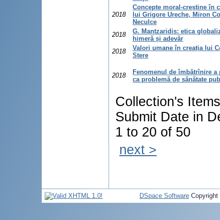
Concepte moral-creştine în c
2018
lui Grigore Ureche, Miron Co
Neculce
G. Mantzaridis: etica globaliz
2018
himeră și adevăr
Valori umane în creația lui 
2018
Stere
Fenomenul de îmbătrînire a 
2018
ca problemă de sănătate pub
Collection's Item
Submit Date in D
1 to 20 of 50
next >
DSpace Software
Copyright