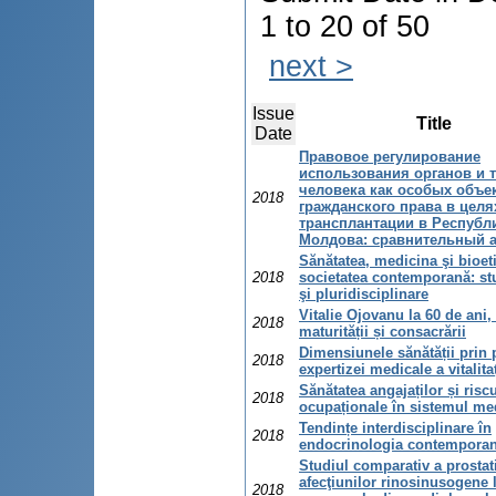
1 to 20 of 50
next >
Issue
Title
Date
Правовое регулирование
использования органов и 
человека как особых объе
2018
гражданского права в целя
трансплантации в Pеспубл
Mолдова: сравнительный а
Sănătatea, medicina şi bioet
2018
societatea contemporană: stu
şi pluridisciplinare
Vitalie Ojovanu la 60 de ani,
2018
maturității și consacrării
Dimensiunele sănătății prin
2018
expertizei medicale a vitalitaț
Sănătatea angajaților și riscu
2018
ocupaționale în sistemul me
Tendințe interdisciplinare în
2018
endocrinologia contempora
Studiul comparativ a prostati
afecţiunilor rinosinusogene 
2018