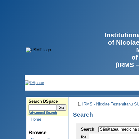
Institutio
of Nicola
of
(IRMS 
Search DSpace
IRMS - Nicolae Testemitanu 
Advanced Search
Search
Home
Search:
Browse
for