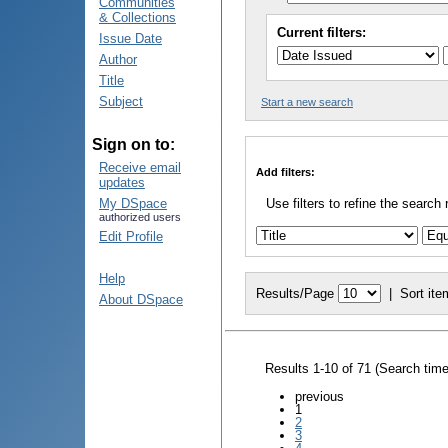
Communities
& Collections
Current filters:
Issue Date
Author
Title
Subject
Start a new search
Sign on to:
Receive email
Add filters:
updates
My DSpace
Use filters to refine the search 
authorized users
Edit Profile
Help
Results/Page
|
Sort ite
About DSpace
Results 1-10 of 71 (Search tim
previous
1
2
3