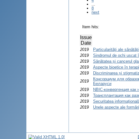
4
...
8
next
Item hits:
Issue
Date
2019
Particularităţi ale sănătă
2019
Sindromul de ochi uscat în
2019
Sănătatea și cancerul gla
2019
Aspecte bioetice în terapi
2019
Discriminarea și stigmat
Консорциум для образов
2019
Беларуси
2019
NBIC-конвергенция как 
2019
Трансплантация как раз
2019
Securitatea informațională
2019
Unele aspecte ale formării