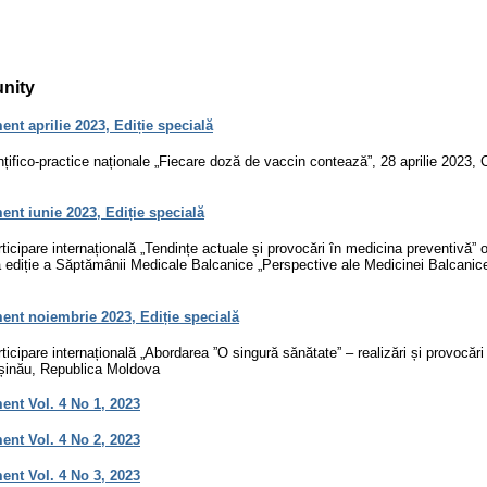
unity
t aprilie 2023, Ediție specială
ințifico-practice naționale „Fiecare doză de vaccin contează”, 28 aprilie 2023, 
nt iunie 2023, Ediție specială
ticipare internațională „Tendințe actuale și provocări în medicina preventivă” 
 ediție a Săptămânii Medicale Balcanice „Perspective ale Medicinei Balcanice
nt noiembrie 2023, Ediție specială
ticipare internațională „Abordarea ”O singură sănătate” – realizări și provocări ”
ișinău, Republica Moldova
nt Vol. 4 No 1, 2023
nt Vol. 4 No 2, 2023
nt Vol. 4 No 3, 2023