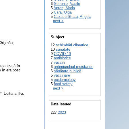
6
Sofronie, Vasile
5
Anton, Maria
5
Cara, Olga
5
Cazacu-Stratu, Angela
next >
Subject
Chișinău,
12
schimbări climatice
10
sănătate
9
COVID-19
7
antibiotice
7
vaccin
organizată în
6
antimicrobial resistance
 în era post
6
sănătate publică
6
vaccinare
5
epidemiology
5
food safety
next >
, Ediția a II-a,
Date issued
227
2023