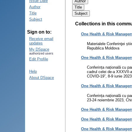
Issue Date
Author
Title
Subject
Collections in this comm
Sign on to:
One Health & Risk Managemen
Receive email
updates
Materialele Conferinţei ști
Republica Moldova
My DSpace
authorized users
One Health & Risk Manageme
Edit Profile
Conferința națională cu par
Help
cadrul celei de-a XXXVII-a
COVID-19”, 8-9 iunie 2023
About DSpace
One Health & Risk Manageme
Conferința națională cu par
23-24 noiembrie 2023, Ch
One Health & Risk Manageme
One Health & Risk Manageme
One Health & Risk Manageme