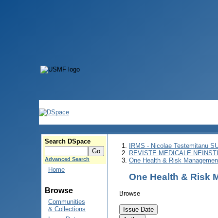
Search DSpace
IRMS - Nicolae Testemitanu 
REVISTE MEDICALE NEINST
Advanced Search
One Health & Risk Managemen
Home
One Health & Risk
Browse
Browse
Communities
& Collections