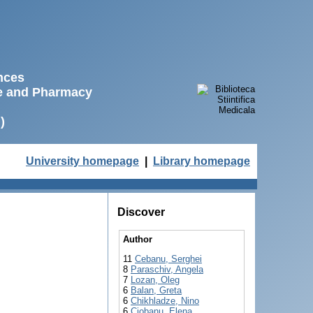
ences
ne and Pharmacy
)
University homepage
|
Library homepage
Discover
Author
11
Cebanu, Serghei
8
Paraschiv, Angela
7
Lozan, Oleg
6
Balan, Greta
6
Chikhladze, Nino
6
Ciobanu, Elena