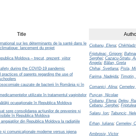
Title
Autho
national sur les déterminants de la santé dans le
Ciobanu, Elena
;
Chikhladz
limatique: lancement du projet
Friptuleac, Grigore
;
Bahnar
publica Moldova – trecut, prezent, viitor
Serghei
;
Cazacu-Stratu, A
Angela
;
Bălan, Greta
safety during the COVID-19 pandemic
Chihai, Svetlana
;
Pisla, Mi
 practices of parents regarding the use of
Farima, Nadejda
;
Timotin,
schoolers
 nosocomiale cauzate de bacterii în România și în
Comanici, Alina
;
Cernelev,
medicamentelor utilizate în tratamentul vaginitelor
Pușcaș, Nicolae
Ciobanu, Elena
;
Deleu, Ra
nătății ocupaționale în Republica Moldova
Cebanu, Serghei
;
Friptule
at spre consolidarea acțiunilor de prevenire și
Șalaru, Ion
;
Tabuncic, Nel
misibile în Republica Moldova
angajaţilor din Republica Moldova la radiațiile
Erhan, Iuliana
;
Cernelev, 
le și comunicaționale moderne versus igiena
Ambrosiv, Victor