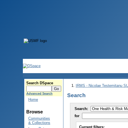
Search DSpace
IRMS - Nicolae Testemitanu 
Advanced Search
Search
Home
Search:
Browse
for
Communities
& Collections
Current filters: