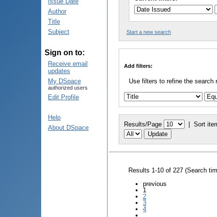
Issue Date
Author
Title
Subject
Start a new search
Sign on to:
Receive email
Add filters:
updates
My DSpace
Use filters to refine the search 
authorized users
Edit Profile
Help
Results/Page
|
Sort ite
About DSpace
Results 1-10 of 227 (Search ti
previous
1
2
3
4
...