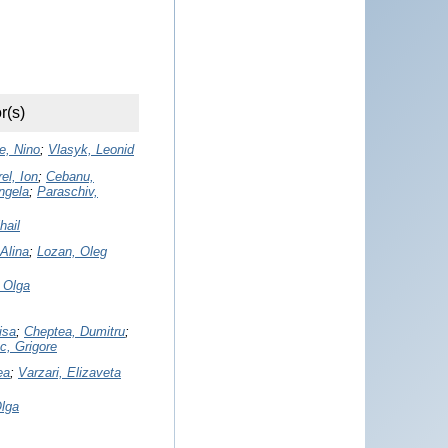
r(s)
e, Nino
;
Vlasyk, Leonid
el, Ion
;
Cebanu,
ngela
;
Paraschiv,
hail
 Alina
;
Lozan, Oleg
 Olga
isa
;
Cheptea, Dumitru
;
ac, Grigore
ea
;
Varzari, Elizaveta
Olga