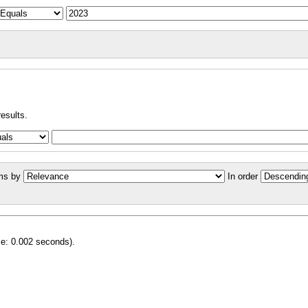
results.
ms by
In order
me: 0.002 seconds).