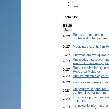
23
next
Item hits:
Issue
Date
Réseau de recherche inter
2023
contexte du changement c
2023
Medicina preventivă în Re
2023
Pharmacists’ workplace 
Knowledge, attitudes, and
2023
electronic devices by pre
Repere privind infecțiile
2023
Republica Moldova
2023
Analiza microbiologică a 
2023
Instruirea în domeniul să
Un program național focus
2023
control al bolilor netrans
Expunerea profesională a 
2023
ionizante
Tehnologiile informaționa
2023