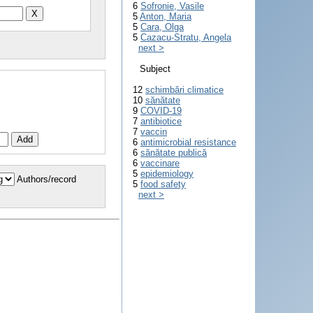
6
Sofronie, Vasile
5
Anton, Maria
5
Cara, Olga
5
Cazacu-Stratu, Angela
next >
Subject
12
schimbări climatice
10
sănătate
9
COVID-19
7
antibiotice
7
vaccin
6
antimicrobial resistance
6
sănătate publică
6
vaccinare
5
epidemiology
Authors/record
5
food safety
next >