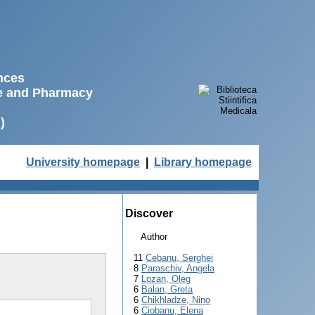
ences
ne and Pharmacy
)
University homepage
|
Library homepage
Discover
Author
11
Cebanu, Serghei
8
Paraschiv, Angela
7
Lozan, Oleg
6
Balan, Greta
6
Chikhladze, Nino
6
Ciobanu, Elena