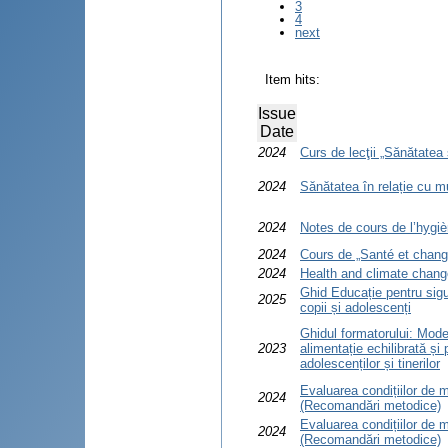
3
4
next
Item hits:
Issue
Date
2024
Curs de lecţii „Sănătatea 
2024
Sănătatea în relație cu 
2024
Notes de cours de l’hygiè
2024
Cours de „Santé et chang
2024
Health and climate chang
Ghid Educație pentru sigur
2025
copii și adolescenți
Ghidul formatorului: Model
2023
alimentație echilibrată și p
adolescenților și tinerilor
Evaluarea condițiilor d
2024
(Recomandări metodice)
Evaluarea condițiilor de
2024
(Recomandări metodice)