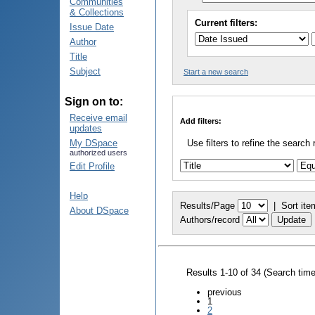
Communities
& Collections
Current filters:
Issue Date
Author
Title
Subject
Start a new search
Sign on to:
Receive email
Add filters:
updates
My DSpace
Use filters to refine the search 
authorized users
Edit Profile
Help
Results/Page
|
Sort ite
About DSpace
Authors/record
Results 1-10 of 34 (Search tim
previous
1
2