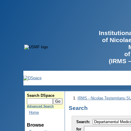
Institutio
of Nicola
of
(IRMS 
Search DSpace
IRMS - Nicolae Testemitanu 
Advanced Search
Search
Home
Search:
Browse
for