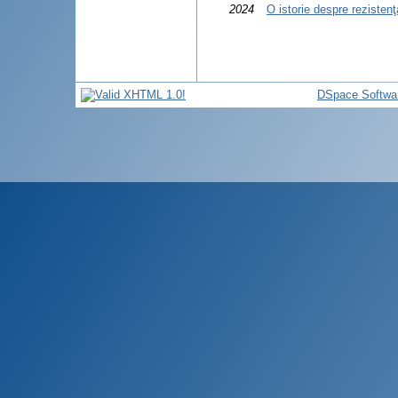
2024
O istorie despre rezistenţ
DSpace Softwa