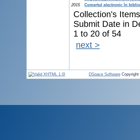
2015
Comerţul electronic în bibli
Collection's Item
Submit Date in D
1 to 20 of 54
next >
DSpace Software
Copyright