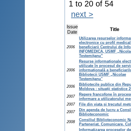
1 to 20 of 54
next >
Issue
Title
Date
Utilizarea resurselor informa
electronice cu profil medical
2006
beneficiarii Centrului de Inf
INFOMEDICA, USMF „Nicola
Testemițanu”
Resurse informaționale elect
utilizate în procesul de servi
2006
informațională a beneficiaril
Bibliotecii USMF „Nicolae
Testemițanu"
Bibliotecile publice din Rep
2006
Moldova : situații statistice 
Repere francofone în proces
2007
informare a utilizatorului me
2007
File din viaţa şi trecutul met
Din agenda de lucru a Consil
2007
Biblioteconomic
Consiliul Biblioteconomic Na
2008
Parteneriat. Comunicare. Co
Informatizarea proceselor de