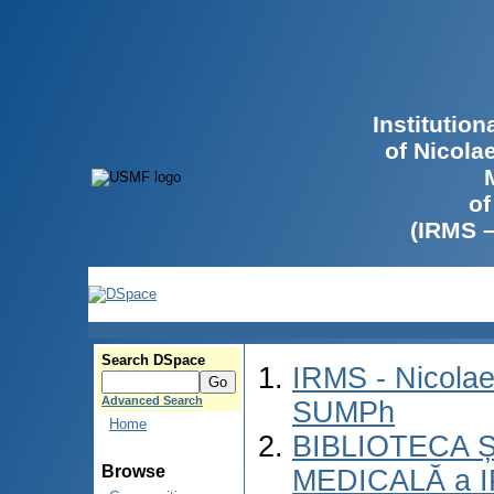
Institutio
of Nicola
of
(IRMS 
Search DSpace
IRMS - Nicolae
Advanced Search
SUMPh
Home
BIBLIOTECA Ș
Browse
MEDICALĂ a 