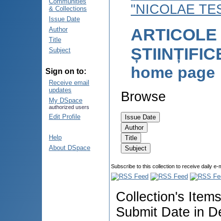
Communities
"NICOLAE TE
& Collections
Issue Date
ARTICOLE
Author
Title
ȘTIINȚIFI
Subject
home page
Sign on to:
Receive email
updates
Browse
My DSpace
authorized users
Edit Profile
Help
About DSpace
Subscribe to this collection to receive daily e-
Collection's Item
Submit Date in D