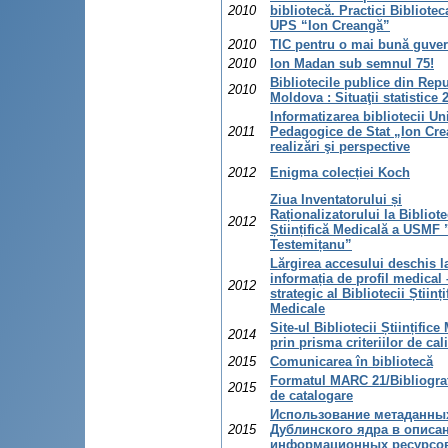
2010
bibliotecă. Practici Bibliotec
UPS “Ion Creangă”
2010
TIC pentru o mai bună guve
2010
Ion Madan sub semnul 75!
Bibliotecile publice din Rep
2010
Moldova : Situaţii statistice
Informatizarea bibliotecii Uni
2011
Pedagogice de Stat „Ion Cre
realizări şi perspective
2012
Enigma colecției Koch
Ziua Inventatorului și
Raționalizatorului la Bibliot
2012
Științifică Medicală a USMF 
Testemițanu”
Lărgirea accesului deschis l
informația de profil medical 
2012
strategic al Bibliotecii Științi
Medicale
Site-ul Bibliotecii Științifice
2014
prin prisma criteriilor de cali
2015
Comunicarea în bibliotecă
Formatul MARC 21/Bibliograf
2015
de catalogare
Использование метаданны
2015
Дублинского ядра в описа
информационных ресурсо