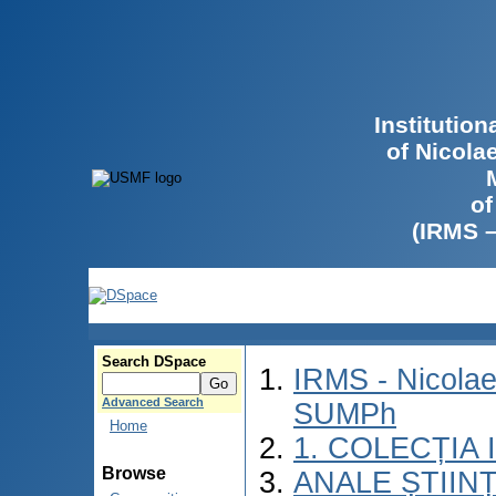
Institutio
of Nicola
of
(IRMS 
Search DSpace
IRMS - Nicolae
Advanced Search
SUMPh
Home
1. COLECȚIA
Browse
ANALE ȘTIIN