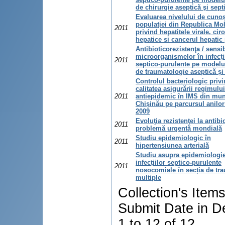
de chirurgie aseptică şi sept
Evaluarea nivelului de cunoș
populației din Republica Mo
2011
privind hepatitele virale, cir
hepatice si cancerul hepatic
Antibioticorezistenţa / sensib
microorganismelor în infecţi
2011
septico-purulente pe modelul
de traumatologie aseptică şi
Controlul bacteriologic priv
calitatea asigurării regimului
2011
antiepidemic în IMS din mun
Chişinău pe parcursul anilor
2009
Evoluţia rezistenţei la antibi
2011
problemă urgentă mondială
Studiu epidemiologic în
2011
hipertensiunea arterială
Studiu asupra epidemiologie
infecțiilor septico-purulente
2011
nosocomiale în secția de tr
multiple
Collection's Item
Submit Date in D
1 to 12 of 12