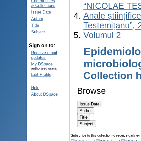
Communities
“NICOLAE TE
& Collections
Issue Date
Anale științifi
Author
Testemițanu”, 2
Title
Subject
Volumul 2
Sign on to:
Epidemiolo
Receive email
updates
microbiolo
My DSpace
authorized users
Collection
Edit Profile
Help
Browse
About DSpace
Subscribe to this collection to receive daily e-