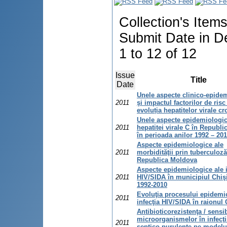
Collection's Item
Submit Date in D
1 to 12 of 12
Issue
Title
Date
Unele aspecte clinico-epide
2011
şi impactul factorilor de risc
evoluția hepatitelor virale cr
Unele aspecte epidemiologic
2011
hepatitei virale C în Republ
în perioada anilor 1992 – 20
Aspecte epidemiologice ale
2011
morbidităţii prin tuberculoză
Republica Moldova
Aspecte epidemiologice ale i
2011
HIV/SIDA în municipiul Chişi
1992-2010
Evoluţia procesului epidemi
2011
infecţia HIV/SIDA în raionul 
Antibioticorezistenţa / sensib
microorganismelor în infecţi
2011
septico-purulente pe modelul