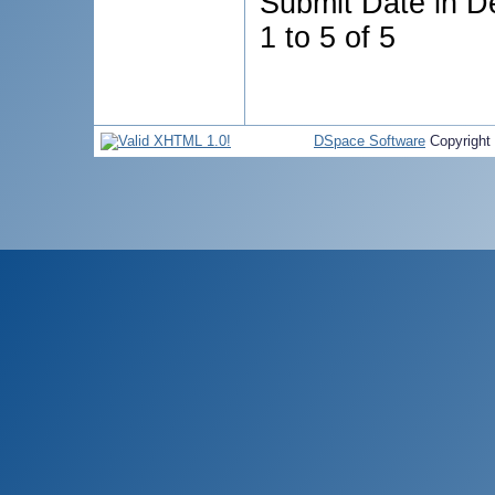
Submit Date in D
1 to 5 of 5
DSpace Software
Copyright