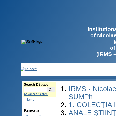
Institutio
of Nicola
of
(IRMS 
Search DSpace
IRMS - Nicolae
Advanced Search
SUMPh
Home
1. COLECȚIA
Browse
ANALE ȘTIIN