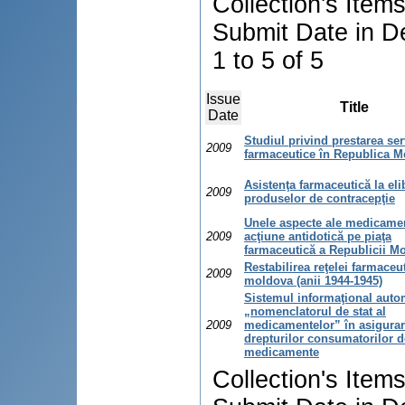
Collection's Item
Submit Date in D
1 to 5 of 5
Issue
Title
Date
Studiul privind prestarea ser
2009
farmaceutice în Republica 
Asistenţa farmaceutică la eli
2009
produselor de contracepţie
Unele aspecte ale medicame
2009
acţiune antidotică pe piaţa
farmaceutică a Republicii M
Restabilirea reţelei farmaceu
2009
moldova (anii 1944-1945)
Sistemul informaţional auto
„nomenclatorul de stat al
2009
medicamentelor” în asigura
drepturilor consumatorilor d
medicamente
Collection's Item