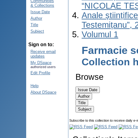
Communities
“NICOLAE TE
& Collections
Issue Date
Anale științifi
Author
Testemițanu”, 2
Title
Subject
Volumul 1
Sign on to:
Farmacie s
Receive email
updates
Collection
My DSpace
authorized users
Edit Profile
Browse
Help
About DSpace
Subscribe to this collection to receive daily e-