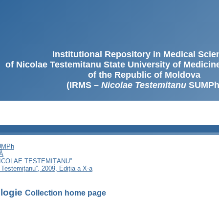
Institutional Repository in Medical Sci
of Nicolae Testemitanu State University of Medici
of the Republic of Moldova
(IRMS –
Nicolae Testemitanu
SUMPh
SUMPh
Ă
NICOLAE TESTEMIȚANU”
 Testemițanu”, 2009, Ediția a X-a
ologie
Collection home page