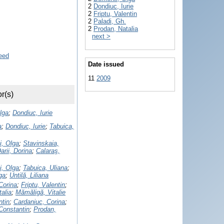
2
Dondiuc, Iurie
2
Friptu, Valentin
2
Paladi, Gh.
2
Prodan, Natalia
next >
Date issued
11
2009
r(s)
lga
;
Dondiuc, Iurie
a
;
Dondiuc, Iurie
;
Tabuica,
i, Olga
;
Stavinskaia,
arii, Dorina
;
Calaraş,
i, Olga
;
Tabuica, Uliana
;
ga
;
Untilă, Liliana
Corina
;
Friptu, Valentin
;
alia
;
Mămăligă, Vitalie
ntin
;
Cardaniuc, Corina
;
Constantin
;
Prodan,