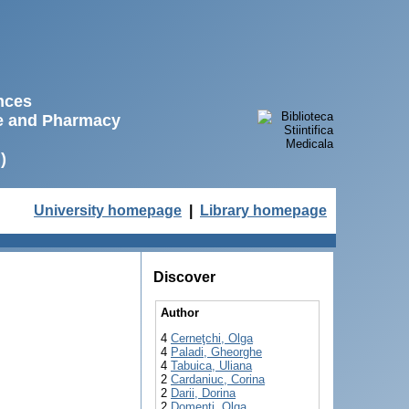
ences
ne and Pharmacy
)
University homepage
|
Library homepage
Discover
Author
4
Cerneţchi, Olga
4
Paladi, Gheorghe
4
Tabuica, Uliana
2
Cardaniuc, Corina
2
Darii, Dorina
2
Domenti, Olga