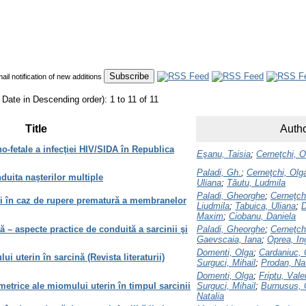
mail notification of new additions
 Date in Descending order): 1 to 11 of 11
Title
Autho
no-fetale a infecţiei HIV/SIDA în Republica
Eşanu, Taisia
;
Cerneţchi, O
Paladi, Gh.
;
Cerneţchi, Olg
duita naşterilor multiple
Uliana
;
Tăutu, Ludmila
Paladi, Gheorghe
;
Cerneţch
rii în caz de rupere prematură a membranelor
Liudmila
;
Tabuica, Uliana
;
D
Maxim
;
Ciobanu, Daniela
nă – aspecte practice de conduită a sarcinii şi
Paladi, Gheorghe
;
Cerneţch
Gaevscaia, Iana
;
Oprea, In
Domenti, Olga
;
Cardaniuc, 
i uterin în sarcină (Revista literaturii)
Surguci, Mihail
;
Prodan, Nat
Domenti, Olga
;
Friptu, Vale
metrice ale miomului uterin în timpul sarcinii
Surguci, Mihail
;
Burnusus, 
Natalia