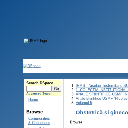
Search DSpace
IRMS - Nicolae Testemitanu 
1. COLECȚIA INSTITUȚIONAL
Advanced Search
ANALE ȘTIINȚIFICE USMF “
Anale științifice USMF “Nicolae
Home
Volumul 5
Obstetrică și ginec
Browse
Communities
Browse
& Collections