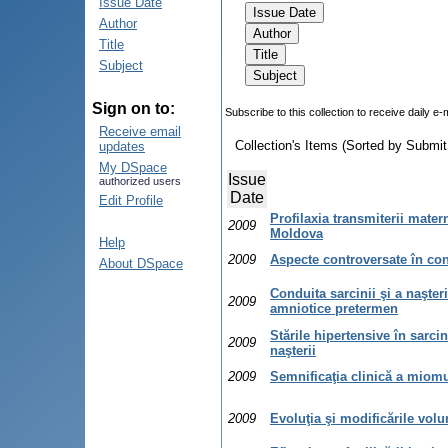
Issue Date
Author
Title
Subject
Sign on to:
Subscribe to this collection to receive daily e-
Receive email
Collection's Items (Sorted by Submit
updates
My DSpace
Issue
authorized users
Date
Edit Profile
Profilaxia transmiterii mater
2009
Moldova
Help
2009
Aspecte controversate în con
About DSpace
Conduita sarcinii şi a naşte
2009
amniotice pretermen
Stările hipertensive în sarci
2009
naşterii
2009
Semnificaţia clinică a miomulu
2009
Evoluţia şi modificările volu