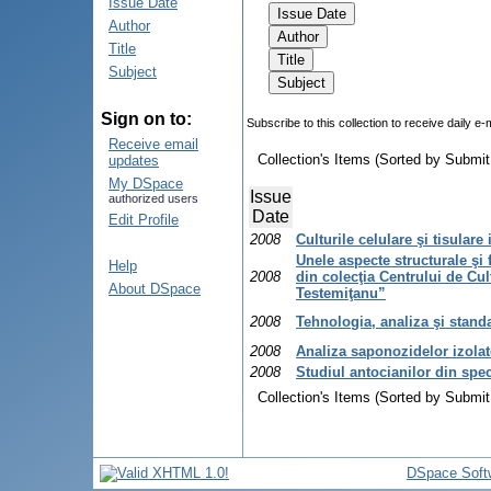
Issue Date
Author
Title
Subject
Sign on to:
Subscribe to this collection to receive daily e-
Receive email
Collection's Items (Sorted by Submit
updates
My DSpace
Issue
authorized users
Date
Edit Profile
2008
Culturile celulare şi tisulare
Unele aspecte structurale şi
Help
2008
din colecţia Centrului de Cu
About DSpace
Testemiţanu”
2008
Tehnologia, analiza şi standa
2008
Analiza saponozidelor izola
2008
Studiul antocianilor din spe
Collection's Items (Sorted by Submit
DSpace Soft