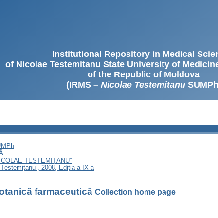
Institutional Repository in Medical Sci
of Nicolae Testemitanu State University of Medici
of the Republic of Moldova
(IRMS –
Nicolae Testemitanu
SUMPh
SUMPh
Ă
NICOLAE TESTEMIȚANU”
 Testemițanu”, 2008, Ediția a IX-a
otanică farmaceutică
Collection home page