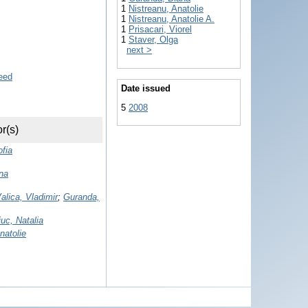
1
Nistreanu, Anatolie
1
Nistreanu, Anatolie A.
1
Prisacari, Viorel
1
Staver, Olga
next >
Date issued
5
2008
r(s)
ofia
na
alica, Vladimir
;
Guranda,
uc, Natalia
natolie