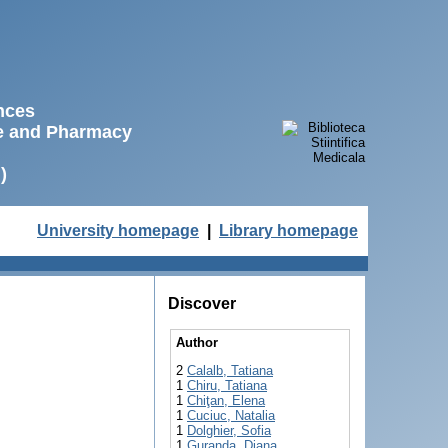
ences
ne and Pharmacy
)
University homepage
|
Library homepage
Discover
Author
2
Calalb, Tatiana
1
Chiru, Tatiana
1
Chiţan, Elena
1
Cuciuc, Natalia
1
Dolghier, Sofia
1
Guranda, Diana