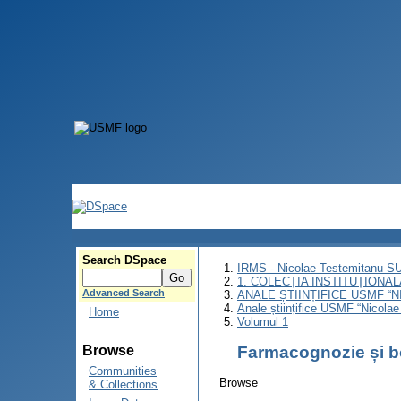
Search DSpace
IRMS - Nicolae Testemitanu 
1. COLECȚIA INSTITUȚIONAL
Advanced Search
ANALE ȘTIINȚIFICE USMF “
Anale științifice USMF “Nicolae
Home
Volumul 1
Farmacognozie și b
Browse
Communities
Browse
& Collections