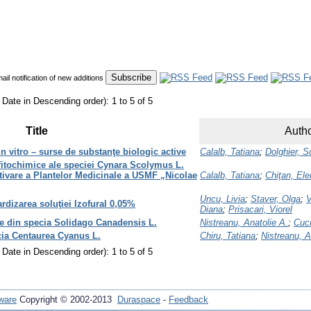
mail notification of new additions
 Date in Descending order): 1 to 5 of 5
Title
Autho
 in vitro – surse de substanţe biologic active
Calalb, Tatiana
;
Dolghier, S
 fitochimice ale speciei Cynara Scolymus L.
ltivare a Plantelor Medicinale a USMF „Nicolae
Calalb, Tatiana
;
Chiţan, Ele
Uncu, Livia
;
Staver, Olga
;
V
rdizarea soluţiei Izofural 0,05%
Diana
;
Prisacari, Viorel
te din specia Solidago Canadensis L.
Nistreanu, Anatolie A.
;
Cuci
cia Centaurea Cyanus L.
Chiru, Tatiana
;
Nistreanu, A
 Date in Descending order): 1 to 5 of 5
ware
Copyright © 2002-2013
Duraspace
-
Feedback