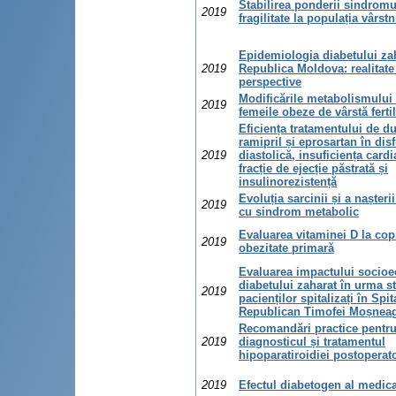
Stabilirea ponderii sindromu
2019
fragilitate la populația vârstn
Epidemiologia diabetului zah
2019
Republica Moldova: realitate
perspective
Modificările metabolismului 
2019
femeile obeze de vârstă ferti
Eficiența tratamentului de d
ramipril și eprosartan în dis
2019
diastolică, insuficiența card
fracție de ejecție păstrată și
insulinorezistență
Evoluția sarcinii și a nașterii
2019
cu sindrom metabolic
Evaluarea vitaminei D la copi
2019
obezitate primară
Evaluarea impactului socio
diabetului zaharat în urma st
2019
pacienților spitalizați în Spit
Republican Timofei Moșnea
Recomandări practice pentr
2019
diagnosticul și tratamentul
hipoparatiroidiei postoperato
2019
Efectul diabetogen al medic