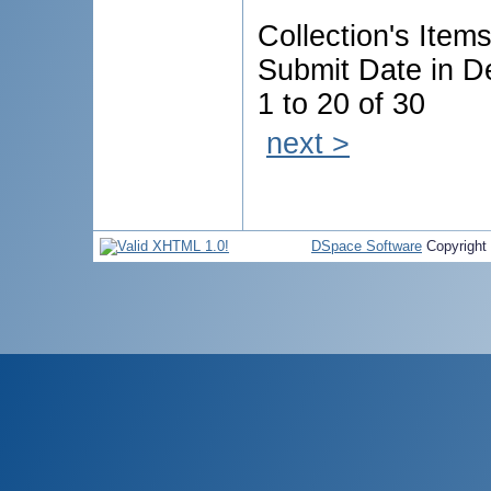
Collection's Item
Submit Date in D
1 to 20 of 30
next >
DSpace Software
Copyright