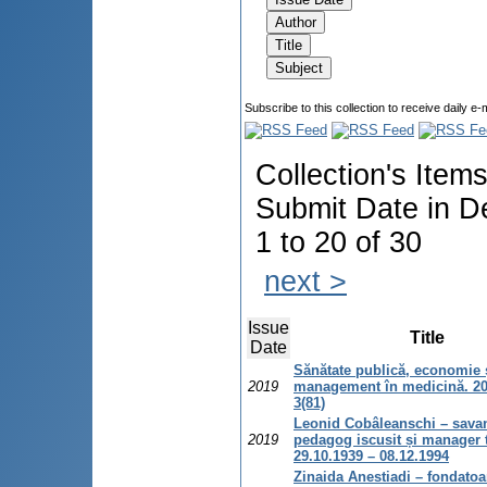
Subscribe to this collection to receive daily e-
Collection's Item
Submit Date in D
1 to 20 of 30
next >
Issue
Title
Date
Sănătate publică, economie 
2019
management în medicină. 20
3(81)
Leonid Cobâleanschi – savan
2019
pedagog iscusit și manager t
29.10.1939 – 08.12.1994
Zinaida Anestiadi – fondatoa