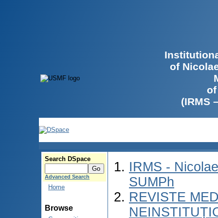
Institutio
of Nicola
of
(IRMS 
Search DSpace
IRMS - Nicolae
Advanced Search
SUMPh
Home
REVISTE MED
Browse
NEINSTITUȚI