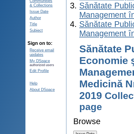
Communities
Sănătate Publi
& Collections
Issue Date
Management în
Author
Sănătate Publi
Title
Subject
Management în
Sign on to:
Sănătate Pu
Receive email
updates
Economie ş
My DSpace
authorized users
Managemen
Edit Profile
Medicină Nr.
Help
About DSpace
2019
Colle
page
Browse