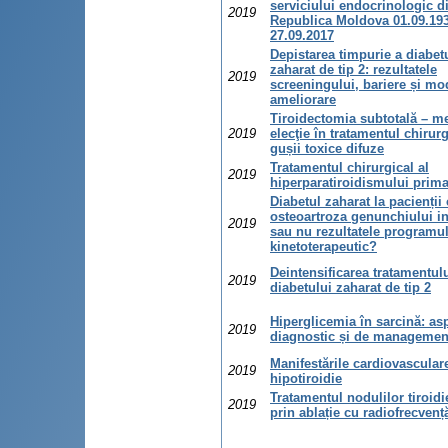
serviciului endocrinologic d
2019
Republica Moldova 01.09.19
27.09.2017
Depistarea timpurie a diabet
zaharat de tip 2: rezultatele
2019
screeningului, bariere și mod
ameliorare
Tiroidectomia subtotală – m
2019
elecţie în tratamentul chirurg
gușii toxice difuze
Tratamentul chirurgical al
2019
hiperparatiroidismului prima
Diabetul zaharat la pacienții
osteoartroza genunchiului i
2019
sau nu rezultatele programu
kinetoterapeutic?
Deintensificarea tratamentul
2019
diabetului zaharat de tip 2
Hiperglicemia în sarcină: as
2019
diagnostic și de managemen
Manifestările cardiovascular
2019
hipotiroidie
Tratamentul nodulilor tiroidi
2019
prin ablație cu radiofrecvenț