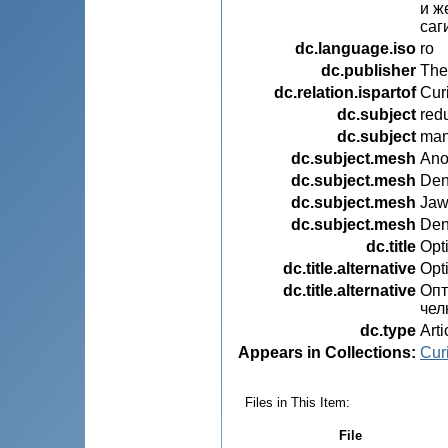
и ж
саг
dc.language.iso
ro
dc.publisher
The
dc.relation.ispartof
Cur
dc.subject
redu
dc.subject
man
dc.subject.mesh
Ano
dc.subject.mesh
Den
dc.subject.mesh
Jaw
dc.subject.mesh
Den
dc.title
Opti
dc.title.alternative
Opti
dc.title.alternative
Опт
чел
dc.type
Arti
Appears in Collections:
Curi
Files in This Item:
File