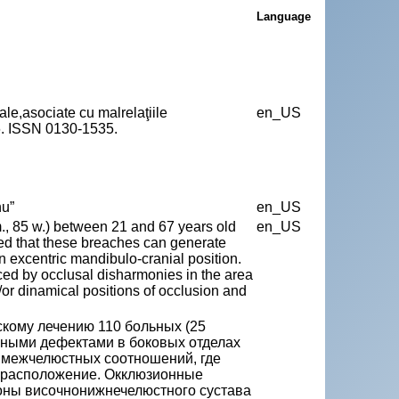
Language
le,asociate cu malrelaţiile
en_US
26. ISSN 0130-1535.
nu”
en_US
., 85 w.) between 21 and 67 years old
en_US
ned that these breaches can generate
an excentric mandibulo-cranial position.
ced by occlusal disharmonies in the area
d/or dinamical positions of occlusion and
скому лечению 110 больных (25
ченными дефектами в боковых отделах
ю межчелюстных соотношений, где
е расположение. Окклюзионные
оны височнонижнечелюстного сустава