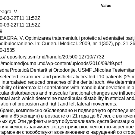
Value
eagra, V.
0-03-22T11:11:52Z
0-03-22T11:11:52Z
9
AGRA, V. Optimizarea tratamentului protetic al edentaţiei parţia
dibulocraniene. In: Curierul Medical. 2009, nr. 1(307), pp. 21-
0-1535
ps://repository.usmf.md/handle/20.500.12710/7732
p://moldmedjournal.md/wp-content/uploads/2016/09/49.pdf
edra Protetică Dentară şi Ortodonţie, USMF „Nicolae Testemiţa
selected, examined and prostheticaly treated 110 patients (25 m
h intercalated reduced breaches of the dental arch. We determi
ability of intermaxilar correlations with mandibular deviation in 
icular disturbances and muscular functional changes are influen
ental arch which determine mandibular distability in statical an
ation of protrusion and right and left lateral movements.
брано, комплексно обследовано и подвергнуто ортопедиче
чин и 85 женщин) в возрасте от 21 года до 67 лет, с вклю
ных дуг. Эти дефекты могут обусловливать дестабилизаци
няя челюсть занимает эксцентрическое челюстно-черепно
гармонии способствуют возникновению нарущений со стор