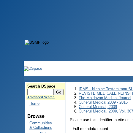
Search DSpace
IRMS - Nicolae Testemitanu 
REVISTE MEDICALE NEINST
Advanced Search
The Moldovan Medical Journal
Curierul Medical 2009 - 2016
Home
Curierul Medical, 2009
Curierul Medical, 2009, Vol. 307
Browse
Please use this identifier to cite or l
Communities
& Collections
Full metadata record