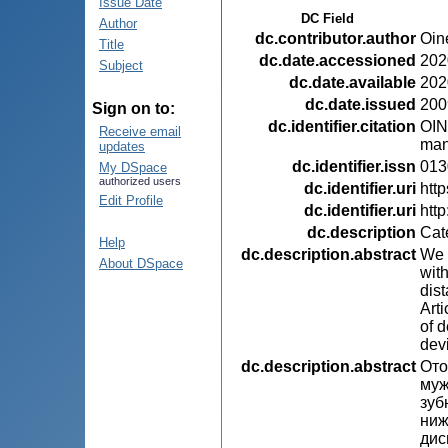
Issue Date
DC Field
Author
dc.contributor.author
Oin
Title
dc.date.accessioned
202
Subject
dc.date.available
202
dc.date.issued
200
Sign on to:
dc.identifier.citation
OINE
Receive email
man
updates
dc.identifier.issn
013
My DSpace
authorized users
dc.identifier.uri
htt
Edit Profile
dc.identifier.uri
htt
dc.description
Cat
Help
dc.description.abstract
We 
About DSpace
wit
dist
Art
of d
devi
dc.description.abstract
Ото
муж
зуб
ниж
дис