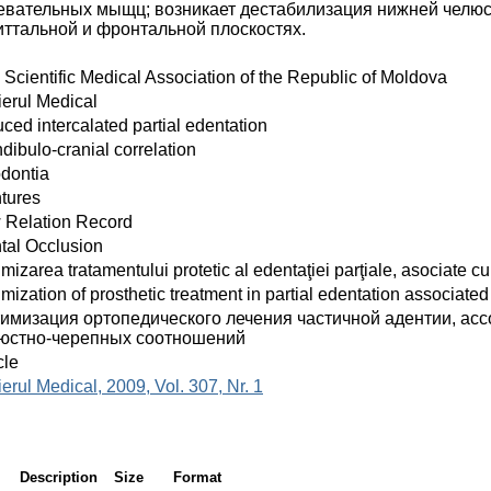
евательных мыщц; возникает дестабилизация нижней челюс
иттальной и фронтальной плоскостях.
 Scientific Medical Association of the Republic of Moldova
ierul Medical
ced intercalated partial edentation
dibulo-cranial correlation
dontia
tures
 Relation Record
tal Occlusion
mizarea tratamentului protetic al edentaţiei parţiale, asociate 
mization of prosthetic treatment in partial edentation associate
имизация ортопедического лечения частичной адентии, ас
юстно-черепных соотношений
cle
erul Medical, 2009, Vol. 307, Nr. 1
Description
Size
Format