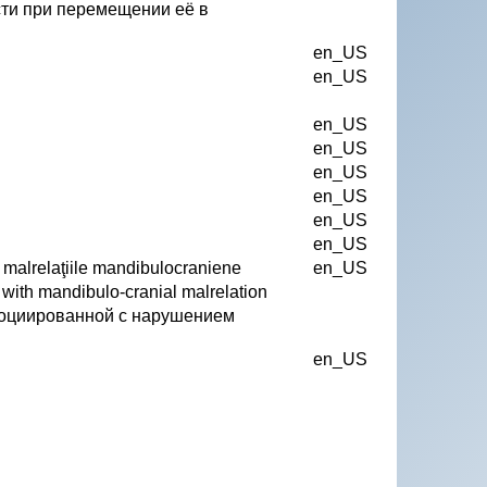
ти при перемещении еë в
en_US
en_US
en_US
en_US
en_US
en_US
en_US
en_US
cu malrelaţiile mandibulocraniene
en_US
d with mandibulo-cranial malrelation
социированной с нарушением
en_US