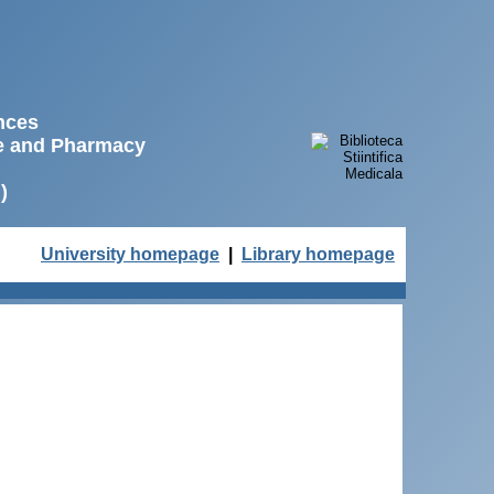
ences
ne and Pharmacy
)
University homepage
|
Library homepage